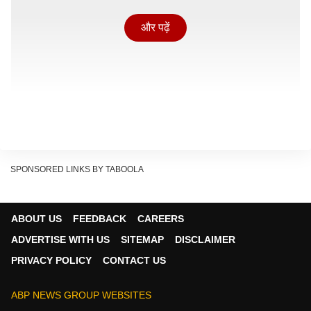
और पढ़ें
SPONSORED LINKS BY TABOOLA
अपने ब्राइडल लुक को देख भावुक हुई निहारिका चौकसे
ABOUT US
FEEDBACK
CAREERS
निहारिका चौकसे ने कहा, 'यह पल मेरे लिए बेहद खास और भावुक
ADVERTISE WITH US
SITEMAP
DISCLAIMER
करने वाला है. जब से शो शुरू हुआ है, तब से लगातार फैंस मुझसे एक
PRIVACY POLICY
CONTACT US
ही सवाल पूछते रहे हैं कि आखिर अनु और आर्य को साथ कब देखने
मिलेगा. दर्शकों ने दोनों की प्रेम कहानी को हर मोड़ पर बहुत प्यार
ABP NEWS GROUP WEBSITES
दिया है. चाहे रिश्ते में परेशानियां आई हों, गलतफहमियां हुई हों या