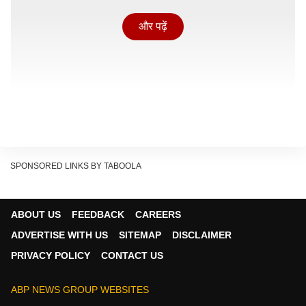
और पढ़ें
SPONSORED LINKS BY TABOOLA
ABOUT US
FEEDBACK
CAREERS
ADVERTISE WITH US
SITEMAP
DISCLAIMER
PRIVACY POLICY
CONTACT US
'सही इंसान के लिए लड़ने का वक्त आ गया है'
अब शिल्पा ने इस लड़ाई में पटना वाले खान सर की एंट्री करा दी है.
ABP NEWS GROUP WEBSITES
उन्होंने हिना खान पर बिना नाम लिए निशाना साधा और कहा कि एक