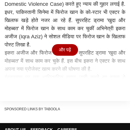
Domestic Violence Case) करते हुए न्याय की गुहार लगाई है.
इधर, पाकिस्तानी सिनेमा में फिरोज खान के को-स्टार भी एक्टर के
खिलाफ खड़े होते नजर आ रहे हैं. सुपरहिट ड्रामा 'खुदा और
मोहब्बत' में फिरोज खान के साथ काम कर चुकीं अभिनेत्री इकरा
अजीज (Iqra Aziz) ने सोशल मीडिया पर फिरोज खान के खिलाफ
पोस्ट लिखा है.
और पढ़ें
इकरा अजीज और फिरोज खान पाक के सुपरहिट ड्रामा 'खुदा और
मोहब्बत' में साथ काम कर चुके हैं. इस बीच इकरा ने एक्टर के साथ
अपना नया प्रोजेक्ट खत्म करने की घोषणा की है.
इंस्टाग्राम पर एक आधिकारिक बयान जारी करते हुए इकरा ने
महिलाओं के खिलाफ हिंसा पर अपना पक्ष रखते हुए ये बात कही.
उन्होंने लिखा-
"अन्याय के समय खामोश रहना, आपको अपने आप
अपराधी के साथ खड़ा कर देता है, घरेलू हिंसा से जुड़े इस मामले
में मैंने मुश्किल लेकिन बेहद जरूरी फैसला लिया है कि, मैं फिरोज
SPONSORED LINKS BY TABOOLA
खान के साथ अपना अगला प्रोजेक्ट तोड़ रही हूं, ये फैसला पीड़िता
को सपोर्ट करने के लिए है. न्याय ढूंढ़ती अलीजेह सुल्तान को मैं
ABOUT US
FEEDBACK
CAREERS