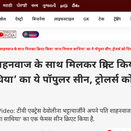
मराठी
ਪੰਜਾਬੀ
বাংলা
ગુજરાતી
நாடு
దేశం
खेल
ऐस्ट्रो
बिजनेस
लाइफस्टाइल
GK
टेक
ट्रेंडिंग
ंजन
ऑटो
खेल
ुड
कार
क्रिकेट
री सिनेमा
टेक्नोलॉजी
शिक्षा
ल सिनेमा
ि शाहनवाज के साथ मिलकर क्रिएट किया ‘साथ निभाना साथिया’ का ये पॉपुलर सीन, ट्रोलर्स को द
मोबाइल
रिजल्ट
्रिटीज
चैटजीपीटी
नौकरी
ी
शाहनवाज के साथ मिलकर क्रिएट कि
गैजेट
वेब स्टोरीज
ा’ का ये पॉपुलर सीन, ट्रोलर्स क
यूटिलिटी न्यूज़
कल्चर
फैक्ट चेक
 टीवी एक्ट्रेस देवोलीना भट्टाचार्जी ने अपने पति शाहनवाज
 साथिया’ का एक फेमस सीन क्रिएट किया है.