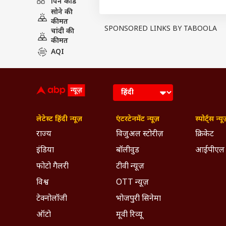
पिन कोड
सोने की
कीमत
SPONSORED LINKS BY TABOOLA
चांदी की
कीमत
AQI
View this post on Instagram
लेटेस्ट हिंदी न्यूज़
एंटरटेनमेंट न्यूज़
स्पोर्ट्स न्यू
राज्य
विजुअल स्टोरीज़
क्रिकेट
इंडिया
बॉलीवुड
आईपीएल
फोटो गैलरी
टीवी न्यूज़
विश्व
OTT न्यूज़
टेक्नोलॉजी
भोजपुरी सिनेमा
ऑटो
मूवी रिव्यू