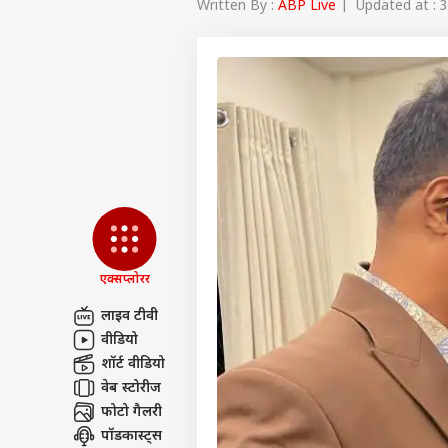
Written By :
ABP Live
| Updated at : 3
एक्सप्लोरर
लाइव टीवी
वीडियो
पर्सनल
शॉर्ट वीडियो
वेब स्टोरीज
फोटो गैलरी
टॉप
हॅलो गेस्ट
पॉडकास्ट्स