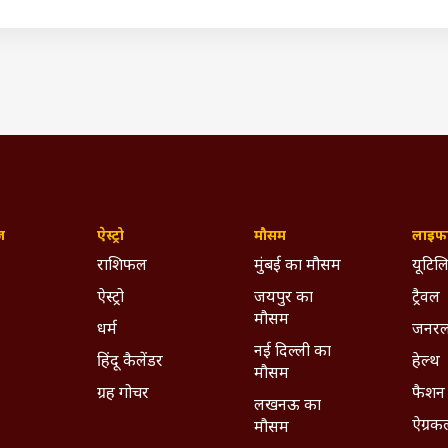
ज़
ऐस्ट्रो
मौसम
लाइफस
राशिफल
मुंबई का मौसम
यूटिलि
ऐस्ट्रो
जयपुर का
ट्रैवल
मौसम
धर्म
जनरल
नई दिल्ली का
हिंदू कैलेंडर
हेल्थ
मौसम
ग्रह गोचर
फैशन
लखनऊ का
ऐग्रक
मौसम