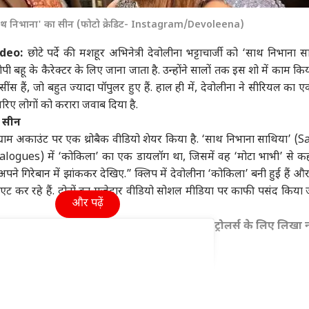
मध्य प्रदेश
विश्व
स्पोर्
 'साथ निभाना' का सीन (फोटो क्रेडिट- Instagram/Devoleena)
deo:
छोटे पर्दे की मशहूर अभिनेत्री देवोलीना भट्टाचार्जी को ‘साथ निभाना स
बहू के कैरेक्टर के लिए जाना जाता है. उन्होंने सालों तक इस शो में काम क
 हैं, जो बहुत ज्यादा पॉपुलर हुए हैं. हाल ही में, देवोलीना ने सीरियल का 
ोर्ट से सीधे फांसी...'
दतिया उपचुनाव: BJP के
ट्रंप पर कसेगा शिकंजा!
जब 
रिए लोगों को करारा जवाब दिया है.
 हसीना की वतन वापसी
आशुतोष तिवारी ने लगाए
भारत समेत 60 देशों पर
जर्स
च्छा पर नाहिद इस्लाम
वुड
भीतरघात के आरोप, बोले-
मध्य प्रदेश
टैरिफ के खिलाफ 25
इंडिया
के ल
महाराष
े सीन
धमकी
'मैं अनजान नहीं हूं'
अमेरिकी राज्यों ने किया
किस्
टाग्राम अकाउंट पर एक थ्रोबैक वीडियो शेयर किया है. ‘साथ निभाना साथिया’ (
मुकदमा
es) में ‘कोकिला’ का एक डायलॉग था, जिसमें वह ‘मोटा भाभी’ से कहत
ले अपने गिरेबान में झांककर देखिए.” क्लिप में देवोलीना ‘कोकिला’ बनी हुई हैं 
एट कर रहे हैं. दोनों का मजेदार वीडियो सोशल मीडिया पर काफी पसंद किया 
और पढ़ें
को भी ‘स्पाइडर मैन’ ने
दतिया की सियासत में मौजूद
'संबंध बिगड़ जाएंगे...',
'दीप
ार की कमाई, जानें-
दिग्विजय सिंह! क्या अब भी
बांग्लादेश ने किस बात पर
शिव
ट्रोलर्स के लिए लिखा 
करोड़ से रह गई कितनी
प्रासंगिक कांग्रेस के 'बुजुर्ग'?
चिढ़कर भारत से कहा ऐसा
पदाध
उद्ध