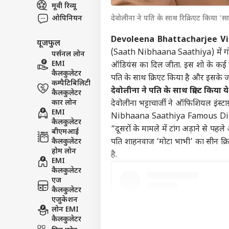
मूवी रिव्यू
विश्व
ओपिनियन
देवोलीना ने पति के साथ रिक्रिएट किया
एडवर्टाइज विथ अस
प्राइवेसी पॉलिसी
Devoleena Bhattacharjee Vi
यूजफुल
कॉन्टैक्ट अस
(Saath Nibhaana Saathiya) में गोपी 
पर्सनल लोन
सेंड फीडबैक
EMI
ऑडियंस का दिल जीता. इस शो के कई सींस
'एयरप
कैलकुलेटर
पति के साथ क्रिएट किया है और इसके ज
अबाउट अस
शेख
कम्पैटिबिलिटी
की इ
बॉली
देवोलीना ने पति के साथ क्रिएट किया य
कैलकुलेटर
करियर्स
की 
कार लोन
देवोलीना भट्टाचार्जी ने ऑफिशियल इंस्
EMI
Nibhaana Saathiya Famous Dialogu
कैलकुलेटर
“दूसरों के मामले में टांग अड़ाने से पह
बीएमआई
कैलकुलेटर
पति शाहनवाज ‘मोटा भाभी’ का सीन क्रि
मंडे 
होम लोन
है.
शानद
EMI
LOGIN
300 
कैलकुलेटर
दूर
एज
कैलकुलेटर
एजुकेशन
लोन EMI
कैलकुलेटर