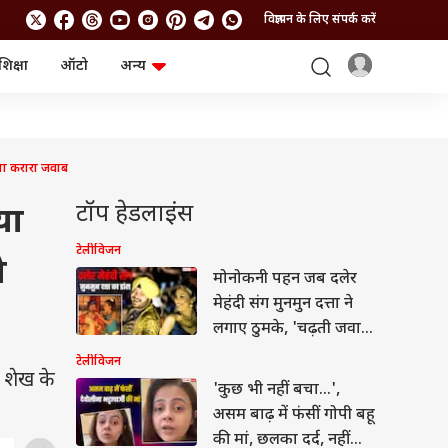
विज्ञापन के लिए संपर्क करें
शिक्षा
ऑटो
अन्य
बिजनेस
लाइफस्टाइल
पर्सनल फाइनेंस
स्वास्थ्य
स्टॉक मार्केट
ट्रैवल
म्यूचुअल फंड्स
फूड
िया करारा जवाब
क्रिप्टो
फैशन
आईपीओ
Health and Fitness
टॉप हेडलाइंस
या
फोटो गैलरी
जनरल नॉलेज
टेलीविजन
ो
मोनोकनी पहन जब दलेर
वीडियो
मेहंदी संग मुनमुन दत्ता ने
लगाए ठुमके, 'चढ़ती जवानी
संभाल' गाने में दिखीं
टेलीविजन
 शेख के
'कुछ भी नहीं बचा...',
असम बाढ़ में फंसीं गोपी बहू
की मां, छलका दर्द, नहीं