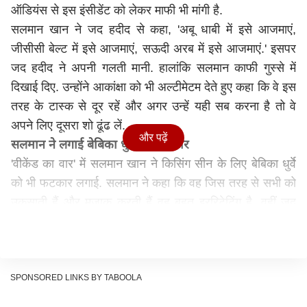
ऑडियंस से इस इंसीडेंट को लेकर माफी भी मांगी है.
सलमान खान ने जद हदीद से कहा, 'अबू धाबी में इसे आजमाएं,
जीसीसी बेल्ट में इसे आजमाएं, सऊदी अरब में इसे आजमाएं.' इसपर
जद हदीद ने अपनी गलती मानी. हालांकि सलमान काफी गुस्से में
दिखाई दिए. उन्होंने आकांक्षा को भी अल्टीमेटम देते हुए कहा कि वे इस
तरह के टास्क से दूर रहें और अगर उन्हें यही सब करना है तो वे
अपने लिए दूसरा शो ढूंढ लें.
और पढ़ें
सलमान ने लगाई बेबिका धुर्वे को फटकार
'वीकेंड का वार' में सलमान खान ने किसिंग सीन के लिए बेबिका धुर्वे
को भी फटकार लगाई. सलमान ने कहा कि वह जिस तरह से सभी को
उकसाती हैं और मजाक करती हैं वह बहुत इररिटेटिंग है. वहीं जद
हदीद पर गुस्सा जाहिर करते हुए सलमान ने कहा कि जो हरकत
उन्होंने की है हो सकता है वो बहुत से लोगों को गलत न लगे, लेकिन
बहुत से लोगों के लिए वो ऑब्जेक्शेनेबल है. भारत एक माफ करने
वाला देश है और हम सभी को इस देश ने कई बार माफ किया है.
SPONSORED LINKS BY TABOOLA
जद हदीद ने मांगी भारत से माफी