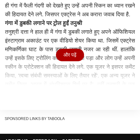
ही गंगा में फैली गंदगी को देखते हुए उन्हें अपनी स्किन का ध्यान रखने
की हिदायत देने लगे. जिसपर एक्ट्रेस ने अब करारा जवाब दिया है.
गंगा में डुबकी लगाने पर ट्रोल हुईं तनुश्री
तनुश्री दत्ता ने हाल ही में गंगा में डुबकी लगाते हुए अपने ऑफिशियल
इंस्टाग्राम अकाउंट पर एक वीडियो शेयर किया था. जिसमें एक्ट्रेस
मणिकर्णिका घाट के पास डुबकी लगाती नजर आ रही थीं. हालांकि
और पढ़ें
उन्हें इसके लिए ट्रोलिंग का सामना करना पड़ा और लोग उन्हें अपनी
स्कीन के प्रोटेक्शन की हिदायत देने लगे. एक यूजर ने इसपर कमेंट
किया, 'त्वचा संबंधी समस्याओं के लिए तैयार रहें'. एक अन्य यूजर ने
कमेंट किया, 'भारत में अंधविश्वास शिर्ष पर है'. वहीं तनुश्री के एक
दोस्त ने उनके लिए कंसर्न जताते हुए कमेंट किया, 'तनु, मणिकर्णिका
घाट ए डेड बॉडीज पोरानो हो..ओखाने केनो स्नान कोरले..गंगा सबसे
प्रदूषित नदी है आर ताओ श्मशान घाट ए .ना कोरले भालो होतो'.
तनुश्री ने एक पोस्ट पर कमेंट का जवाब देते हुए लिखा, "हे भगवान!!
SPONSORED LINKS BY TABOOLA
मुझे ये सब नहीं पता था.. डुबकी तो हो गई..अब जो होगा देखा जाएगा.
मुझे लगता है मैं ठीक हो जाऊंगी. कुछ नहीं होगा मुझे."