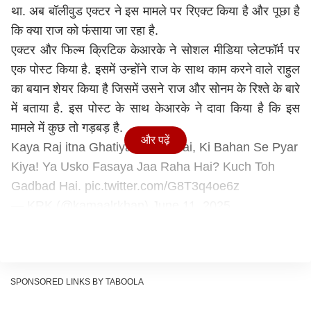
था. अब बॉलीवुड एक्टर ने इस मामले पर रिएक्ट किया है और पूछा है
कि क्या राज को फंसाया जा रहा है.
एक्टर और फिल्म क्रिटिक केआरके ने सोशल मीडिया प्लेटफॉर्म पर
एक पोस्ट किया है. इसमें उन्होंने राज के साथ काम करने वाले राहुल
का बयान शेयर किया है जिसमें उसने राज और सोनम के रिश्ते के बारे
में बताया है. इस पोस्ट के साथ केआरके ने दावा किया है कि इस
मामले में कुछ तो गड़बड़ है.
और पढ़ें
Kaya Raj itna Ghatiya Aadmi Hai, Ki Bahan Se Pyar
Kiya! Ya Usko Fasaya Jaa Raha Hai? Kuch Toh
Gadbad Hai.
pic.twitter.com/G8T3q4oe6z
— KRK (@kamaalrkhan)
June 11, 2025
केआरके ने कह दी ऐसी बात
केआरके ने जो पोस्ट शेयर किया है उसमें लिखा है- 'राज सोनम को
दीदी कहता था. वो उसे बड़े सम्मान से देखता था. अफेयर की बात
सुनकर तो मैं हैरान रह गया. राज कुशवाहा बेहद मेहनती लड़का था.
SPONSORED LINKS BY TABOOLA
वो अक्सर फैक्ट्री में देर रात तक रुकता था ताकि काम में कोई