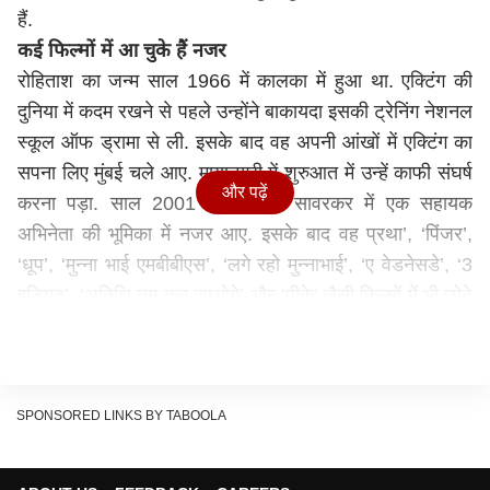
हैं.
कई फिल्मों में आ चुके हैं नजर
रोहिताश का जन्म साल 1966 में कालका में हुआ था. एक्टिंग की
दुनिया में कदम रखने से पहले उन्होंने बाकायदा इसकी ट्रेनिंग नेशनल
स्कूल ऑफ ड्रामा से ली. इसके बाद वह अपनी आंखों में एक्टिंग का
सपना लिए मुंबई चले आए. मायानगरी में शुरुआत में उन्हें काफी संघर्ष
और पढ़ें
करना पड़ा. साल 2001 में वह वीर सावरकर में एक सहायक
अभिनेता की भूमिका में नजर आए. इसके बाद वह प्रथा’, ‘पिंजर’,
‘धूप’, ‘मुन्ना भाई एमबीबीएस’, ‘लगे रहो मुन्नाभाई’, ‘ए वेडनेसडे’, ‘3
इडियट’, ‘अतिथि तुम कब जाओगे’ और ‘पीके' जैसी फिल्मों में भी छोटे
रोल में दिखे. इन फिल्मों में उनका किरदार भले ही कुछ ही देर का रहा
हो, लेकिन अपनी एक्टिंग से वह आकर्षित करने में कामयाब रहे.
इस सीरियल से चमकी किस्मत
रोहिताश यूं तो बॉलीवुड में लंबे समय से सक्रिय हैं, लेकिन उन्हें
SPONSORED LINKS BY TABOOLA
असली पहचान टीवी ने दिलाई. उनके करियर का टर्निंग पॉइंट
'लापतागंज' सीरियल को कहा जा सकता है. 2009 में आए इस शो में