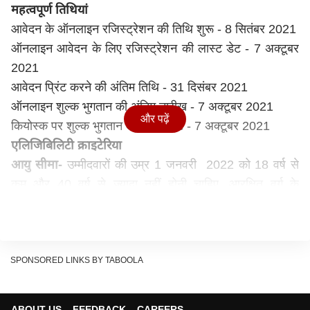
महत्वपूर्ण तिथियां
आवेदन के ऑनलाइन रजिस्ट्रेशन की तिथि शुरू - 8 सितंबर 2021
ऑनलाइन आवेदन के लिए रजिस्ट्रेशन की लास्ट डेट - 7 अक्टूबर
2021
आवेदन प्रिंट करने की अंतिम तिथि - 31 दिसंबर 2021
ऑनलाइन शुल्क भुगतान की अंतिम तारीख - 7 अक्टूबर 2021
और पढ़ें
कियोस्क पर शुल्क भुगतान की लास्ट डेट - 7 अक्टूबर 2021
एलिजिबिलिटी क्राइटेरिया
आयु सीमा-
उम्मीदवारों की उम्र 1 जनवरी 2022 को 18 वर्ष से
कम और 40 वर्ष से ज्यादा नहीं होनी चाहिए. आरक्षित वर्ग के
उम्मीदवारों के लिए ऊपरी आयु में छूट लागू है.
एजुकेशनल क्वालिफिकेशन-
आवेदकों के पास किसी मान्यता प्राप्त
विश्वविद्यालय से गणित या अर्थशास्त्र या सांख्यिकी में बैचलर की
डिग्री होनी चाहिए.
SPONSORED LINKS BY TABOOLA
आवेदन शुल्क
सामान्य / बीसी / ओबीसी कैटेगिरी के उम्मीदवारों को 450 रुपये का
ABOUT US
FEEDBACK
CAREERS