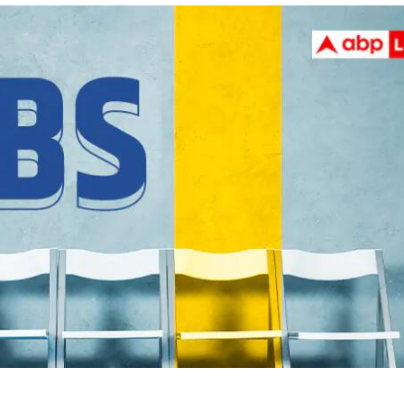
 कार्नर
 आर्टिकल्स
टॉप रील्स