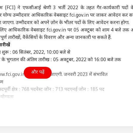
ा
विश्व
उत्तर प्रदेश और उत्तराखंड
क्रिक
म (FCI) ने एफसीआई श्रेणी 3 भर्ती 2022 के तहत गैर-कार्यकारी पदों 
ुक और योग्य उम्मीदवार आधिकारिक वेबसाइट fci.gov.in पर जाकर आवेदन कर सकत
भरा जाएगा. उम्मीदवार को अपने ज़ोन के भीतर पदों के लिए आवेदन करना होगा.
ं के लिए आधिकारिक वेबसाइट fci.gov.in पर 05 अक्टूबर को शाम 4 बजे तक
पूर्ण तारीखों, वैकेंसियों के विवरण और अन्य जानकारी पा सकते हैं.
ून सत्र का बढ़ेगा समय
'संप्रभुता का अपमान', शेख
यूपी चुनाव पर राहुल गांधी
वैभव
ारीखें
ुलाया जाएगा विशेष सत्र?
हसीना की PC से भड़क उठी
की बड़ी बैठक, बनाया ये
कां
ू : 06 सितंबर, 2022, 10:00 बजे से
र ने किया साफ
ट
बांग्लादेश सरकार
इंडिया
खास मास्टर प्लान!
इंडिया
दिग्
इंडि
े भुगतान की अंतिम तारीख : 05 अक्टूबर, 2022 को 16:00 बजे तक
हैरा
और पढ़ें
w.fci.gov.in पर घोषित की जाएगी. जनवरी 2023 में संभावित
रण
 पद
पूर्वी क्षेत्र : 768 पद
वेस्ट जोन : 713 पद
एनई जोन : 185 पद
पंत, संजू सैमसन या
विकसित भारत के ख्वाब के
'पाकिस्तान कर रहा यौम-ए-
परि
न किशन, किसे मिलना
बीच कुपोषण ने 'दोहरी
इस्तेहसाल की नौटंकी',
मांग
क योग्यता
ए 2027 वनडे वर्ल्ड कप
तस्वीर' कैसे बना दी?
भारत बोला- बंद करो
बोले
ीनियरिंग में डिग्री या सिविल इंजीनियरिंग में डिप्लोमा के साथ एक साल का अन
मौका?
प्रोपेगेंडा
गृहमंत्
्ट्रिकल इंजीनियरिंग में डिग्री या मैकेनिकल इंजीनियरिंग में डिग्री या इलेक्
ाल का अनुभव. या मैकेनिकल इंजीनियरिंग में डिप्लोमा के साथ एक साल का अनु
 प्रति मिनट, 80 शब्द प्रति मिनट शॉर्टहैंड में के साथ स्नातक डिग्री