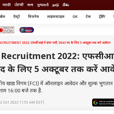
मराठी
ਪੰਜਾਬੀ
বাংলা
ગુજરાતી
நாடு
దేశం
खेल
ऐस्ट्रो
बिजनेस
लाइफस्टाइल
GK
टेक
ट्रेंडिंग
ंजन
ऑटो
खेल
ुड
कार
क्रिकेट
री सिनेमा
टेक्नोलॉजी
शिक्षा
ल सिनेमा
RUITMENT 2022: एफसीआई में बंपर भर्ती, 5043 पद के लिए 5 अक्टूबर तक करें आवेदन
मोबाइल
रिजल्ट
्रिटीज
चैटजीपीटी
नौकरी
ी
 Recruitment 2022: एफसीआई 
गैजेट
वेब स्टोरीज
 पद के लिए 5 अक्टूबर तक करें आ
यूटिलिटी न्यूज़
कल्चर
फैक्ट चेक
 खाद्य निगम (FCI) में ऑनलाइन आवेदन और शुल्क भुगतान
शाम 16:00 बजे तक है.
2 Oct 2022 11:53 AM (IST)