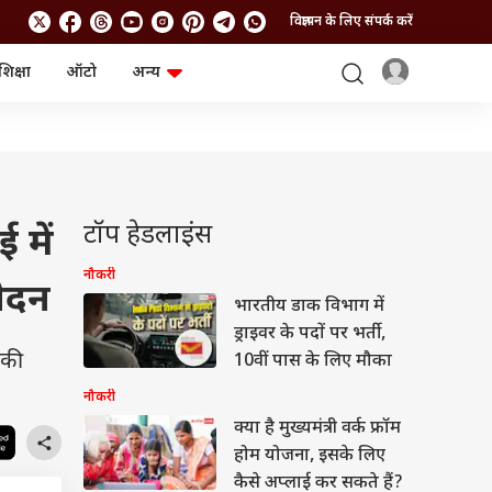
विज्ञापन के लिए संपर्क करें
शिक्षा
ऑटो
अन्य
बिजनेस
लाइफस्टाइल
पर्सनल फाइनेंस
स्वास्थ्य
स्टॉक मार्केट
ट्रैवल
म्यूचुअल फंड्स
फूड
क्रिप्टो
फैशन
आईपीओ
Health and Fitness
टॉप हेडलाइंस
में
फोटो गैलरी
जनरल नॉलेज
नौकरी
वेदन
भारतीय डाक विभाग में
वीडियो
ड्राइवर के पदों पर भर्ती,
 की
10वीं पास के लिए मौका
नौकरी
क्या है मुख्यमंत्री वर्क फ्रॉम
होम योजना, इसके लिए
कैसे अप्लाई कर सकते हैं?