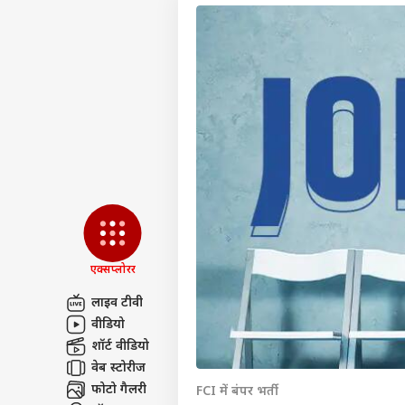
एक्सप्लोरर
लाइव टीवी
वीडियो
पर्सनल
शॉर्ट वीडियो
वेब स्टोरीज
टॉप
फोटो गैलरी
FCI में बंपर भर्ती
हॅलो गेस्ट