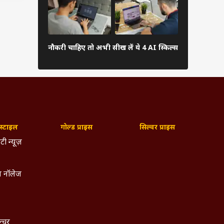
षता.
IIT की नौकरी
छात्राओं ने ड
नौकरी चाहिए तो अभी सीख लें ये 4 AI स्किल्स
ो सलाह
की कंपनी
022 से
स
े करें
्टाइल
गोल्ड प्राइस
सिल्वर प्राइस
टी न्यूज़
 नॉलेज
ल्चर