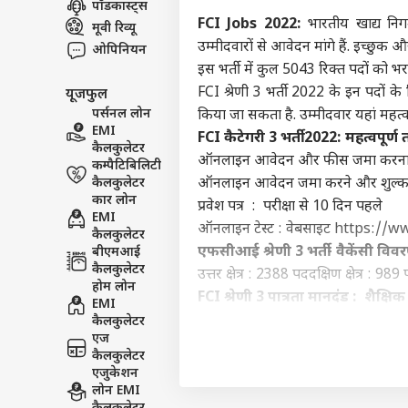
पॉडकास्ट्स
इंडिय
FCI Jobs 2022:
भारतीय खाद्य निग
मूवी रिव्यू
एडवर्टाइज विथ अस
उम्मीदवारों से आवेदन मांगे हैं. इच्छ
ओपिनियन
प्राइवेसी पॉलिसी
इस भर्ती में कुल 5043 रिक्त पदों को 
FCI श्रेणी 3 भर्ती 2022 के इन पदो
यूजफुल
कॉन्टैक्ट अस
पर्सनल लोन
किया जा सकता है. उम्मीदवार यहां महत्व
सेंड फीडबैक
EMI
मानस
FCI कैटेगरी 3 भर्ती 2022: महत्वपूर्ण त
कैलकुलेटर
अबाउट अस
या ब
ऑनलाइन आवेदन और फीस जमा करना शुर
कम्पैटिबिलिटी
सरका
क्रिके
करियर्स
कैलकुलेटर
ऑनलाइन आवेदन जमा करने और शुल्क क
कार लोन
प्रवेश पत्र : परीक्षा से 10 दिन पहले
EMI
ऑनलाइन टेस्ट : वेबसाइट https://ww
कैलकुलेटर
एफसीआई श्रेणी 3 भर्ती- वैकेंसी विव
बीएमआई
कैलकुलेटर
उत्तर क्षेत्र : 2388 पद
दक्षिण क्षेत्र : 989
ऋषभ 
होम लोन
ईशा
FCI श्रेणी 3 पात्रता मानदंड : शैक्षि
EMI
LOGIN
चाहि
जेई (सिविल इंजीनियरिंग) :
सिविल इंज
कैलकुलेटर
में 
एज
जेई (इलेक्ट्रिकल मैकेनिकल) :
इलेक
कैलकुलेटर
इंजीनियरिंग में डिप्लोमा के साथ एक स
एजुकेशन
स्टेनो ग्रेड- II :
अंग्रेजी टाइपिंग 40 शब्‍द
लोन EMI