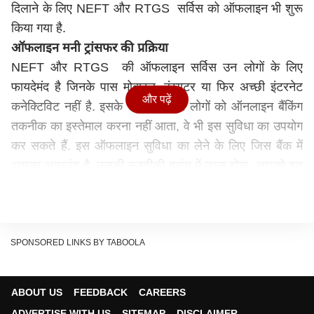
दिलाने के लिए NEFT और RTGS सर्विस को ऑफलाइन भी शुरू
किया गया है.
ऑफलाइन मनी ट्रांसफर की प्रक्रिया
NEFT और RTGS की ऑफलाइन सर्विस उन लोगों के लिए
फायदेमंद है जिनके पास मोबाइल, कंप्यूटर या फिर अच्छी इंटरनेट
और पढ़ें
कनेक्टिविट नहीं है. इसके साथ ही जिन लोगों को ऑनलाइन बैंकिंग
तकनीक का इस्तेमाल करना नहीं आता, वे भी इस सुविधा का उपयोग
कर सकते हैं. इस ऑफलाइन सुविधा का लेने के लिए जिस बैंक में
आपका अकाउंट है, उसकी नजदीकी ब्रांच में जाना होगा. आपको इस
बात का ध्यान रखना होगा कि उस ब्रांच में यह सुविधा उपलब्ध हो.
ऐसे करें ऑफलाइन NEFT और RTGS
NEFT और RTGS के लिए आपको बैंक में एक फॉर्म भरना होता है
SPONSORED LINKS BY TABOOLA
जिसे NEFT या RTGS फंड ट्रांसफर रिक्वेस्ट फॉर्म कहते हैं.
इसमें आपको जिसे पैसा भेजना है उसका नाम, अकाउंट नंबर, बैंक का
ABOUT US
FEEDBACK
CAREERS
नाम, आईएफएससी कोड और राशि भरनी होती है. इस फॉर्म के साथ
ADVERTISE WITH US
SITEMAP
DISCLAIMER