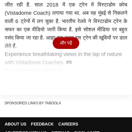
जीत रही है. साल 2018 में एक ट्रेन में विस्टाडोम कोच
(Vistadome Coach) लगाया गया था. अब यह मुंबई से निकलने
वाली 6 ट्रेनों में लग चुका है. भारतीय रेलवे ने विस्टाडोम ट्रेन के
सफर का एक वीडियो जारी किया है. इसे सोशल मीडिया पर बहुत
पसंद किया जा रहा है. आइए एक नजर इस ट्रेन की खूबियों पर डाल
और पढ़ें
लेते हैं.
Experience breathtaking views in the lap of nature
with Vistadome Coaches. 🛤️
pic.twitter.com/igMljsiMjn
— Ministry of Railways (@RailMinIndia)
May 12,
2024
एक ट्रेन से शुरू हुआ सफर अब 6 ट्रेन तक पहुंचा
SPONSORED LINKS BY TABOOLA
भारतीय रेलवे के अनुसार, मुंबई से गोवा जाने वाली ट्रेन में एक
विस्टाडोम कोच लगाकर लोगों की प्रतिक्रिया जानने की कोशिश की
गई थी. यात्रियों को यह इतनी पसंद आया कि इसे 6 ट्रेनों में लगा
ABOUT US
FEEDBACK
CAREERS
दिया गया है. साल 2023-24 में लगभग 1.76 लाख यात्रियों ने इन