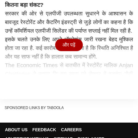
कितना बड़ा संकट?
सरकार की ओर से एलपीजी उपलब्धता सुधारने के आश्वासन के
बावजूद रेस्टोरेंट और कैटरिंग इंडस्ट्री से जुड़े लोगों का कहना है कि
उन्हें कॉमर्शियल एलपीजी सिलेंडर की पर्याप्त सप्लाई नहीं मिल रही है.
इसके चलते उनके लिए अपने ऑपरेशंस जारी रखना बेहद मुश्किल
और पढ़ें
होता जा रहा है. कई कारोबारियों का कहना है कि स्थिति अनिश्चित है
और यह साफ नहीं है कि हालात कब सामान्य होंगे.
The Economic Times से बातचीत में रेस्टोरेंट मालिक Anjan
Chatterjee ने बताया कि इस समय पूरे सेक्टर में हड़कंप जैसी
स्थिति है. उन्होंने चेतावनी दी कि यदि हालात नहीं सुधरे, तो इसका
सबसे ज्यादा असर निचले स्तर के कर्मचारियों पर पड़ेगा, जो इस
इंडस्ट्री में काम करते हैं.
किस पर सबसे ज्यादा असर?
SPONSORED LINKS BY TABOOLA
सबसे ज्यादा संकट छोटे रेस्टोरेंट, सड़क किनारे खाने-पीने की
दुकानें, कैटरर्स और क्लाउड किचन संचालकों पर पड़ रहा है. इनमें से
ABOUT US
FEEDBACK
CAREERS
कई पहले ही अपना कारोबार बंद कर चुके हैं. वहीं, National