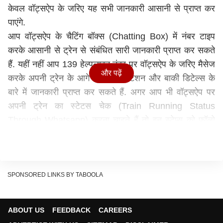
केवल वॉट्सऐप के जरिए यह सभी जानकारी आसानी से प्राप्त कर
पाएंगे.
आप वॉट्सऐप के चैटिंग बॉक्स (Chatting Box) में नंबर टाइप
करके आसानी से ट्रेन से संबंधित सारी जानकारी प्राप्त कर सकते
हैं. यहीं नहीं आप 139 हेल्पलाइन नंबर पर वॉट्सऐप के जरिए मैसेज
और पढ़ें
करके अपनी ट्रेन के आगे आने वाले स्टेशन और बाकी डिटेल्स के
बारे में जानकारी प्राप्त कर सकते हैं. अगर आप भी वॉट्सऐप पर
अपनी ट्रेन का स्टेटस चेक (Train Running Status
Through Whatsapp) करना चाहते हैं तो इन स्टेप्स को फॉलो
करें-
इस तरह वॉट्सऐप पर चेक करें अपनी ट्रेन का स्टेटस
1.
सबसे पहले Railofy का वॉट्सऐप नंबर +91-9881193322
अपने मोबाइल के कांटेक्ट लिस्ट सेव करें.
SPONSORED LINKS BY TABOOLA
2.
अपनी कांटेक्ट लिस्ट को Refresh करें.
3.
आपको यह नंबर वॉट्सऐप पर दिखने लगेगा.
ABOUT US
FEEDBACK
CAREERS
4.
इसके बाद इस चैट बॉक्स में 10 डिजिट का PNR नंबर डालकर