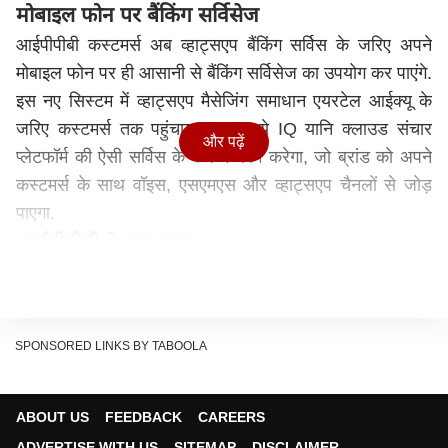
मोबाइल फोन पर बैंकिंग सर्विसेज
आईपीपीबी कस्टमर्स अब व्हाट्सएप बैंकिंग सर्विस के जरिए अपने
मोबाइल फोन पर ही आसानी से बैंकिंग सर्विसेज का उपयोग कर पाएंगे.
इस नए सिस्टम में व्हाट्सएप मैसेजिंग समाधान एयरटेल आईक्यू के
जरिए कस्टमर्स तक पहुंचाया जाएगा. ये IQ यानि क्लाउड संचार
और पढ़ें
प्लेटफॉर्म की ऐसी सर्विस के रूप में काम करेगा, जो ब्रांड को अपने
कस्टमर्स के साथ वॉइस, एसएमएस और व्हाट्सएप चैनलों से जोड़
पाएगा.
आईपीपीबी ने क्या कहा
इंडिया पोस्ट पेमेंट्स बैंक (IPPB) के CGM और CSMO गुरशरण
राय बंसल ने कहा कि "हमें भारत में डिजिटल और वित्तीय समावेशन
को बढ़ावा देने के लिए भारती एयरटेल के साथ काम करने की खुशी
SPONSORED LINKS BY TABOOLA
है." आईपीपीबी काफी लंबे समय से डिजिटल इंडिया मिशन के
सहभागी के रूप में देश के ग्रामीण इलाकों में बैंकिंग सेवाएं देने के लिए
अथक प्रयास कर रहा है और एयरटेल के साथ मिलकर ग्राहकों को
ABOUT US
FEEDBACK
CAREERS
व्हॉट्सऐप पर ही बैंकिंग सॉल्यूशंस मिल पाएंगे, इसकी खुशी है.
ADVERTISE WITH US
SITEMAP
DISCLAIMER