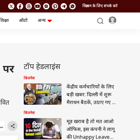
विज्ञापन के लिए संपर्क करें
शिक्षा
ऑटो
अन्य
बिजनेस
लाइफस्टाइल
पर्सनल फाइनेंस
स्वास्थ्य
स्टॉक मार्केट
ट्रैवल
म्यूचुअल फंड्स
फूड
क्रिप्टो
फैशन
आईपीओ
Health and Fitness
टॉप हेडलाइंस
ा पर
फोटो गैलरी
जनरल नॉलेज
बिजनेस
केंद्रीय कर्मचारियों के लिए
वीडियो
बड़ी खबर: दिल्ली में शुरू
तावित
मैराथन बैठकें, उठाए गए ये
5 बड़े मुद्दे
बिजनेस
मूड खराब है तो मत आओ
ऑफिस, इस कंपनी ने लागू
की Unhappy Leave