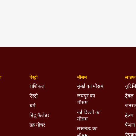
ड़ रुपये का कर्ज लिया है. संख्या के आधार पर करीब 10 लाख एमएसएमई और
ब्याज दरों में किया बदलाव, नई दरें आज से लागू होंगी
(IST)
Msme
GDP
Economy
India
ywhere - Download ABPLIVE on
Android
and
iOS
now!
ज़
ऐस्ट्रो
मौसम
लाइफस
राशिफल
मुंबई का मौसम
यूटिलि
ऐस्ट्रो
जयपुर का
ट्रैवल
मौसम
धर्म
जनरल
नई दिल्ली का
हिंदू कैलेंडर
हेल्थ
मौसम
ग्रह गोचर
फैशन
लखनऊ का
ऐग्रक
मौसम