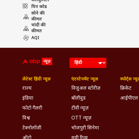
कैलकुलेटर
अलावा बड़ी कंपनियों ने 14,735 करो
पिन कोड
कंपनियों ने अबतक यह लाभ उठाया है.
सोने की
ये भी पढ़ें
SBI ने फिक्स्ड डिपॉजिट की 
कीमत
चांदी की
PUBLISHED AT : 12 MAY 2020 08:02 AM 
कीमत
Tags :
Coronanavirus
Industry
AQI
Breaking News, Anytime, An
लेटेस्ट हिंदी न्यूज़
एंटरटेनमेंट न्यूज़
स्पोर्ट्स न्यू
राज्य
विजुअल स्टोरीज़
क्रिकेट
इंडिया
बॉलीवुड
आईपीएल
फोटो गैलरी
टीवी न्यूज़
विश्व
OTT न्यूज़
टेक्नोलॉजी
भोजपुरी सिनेमा
ऑटो
मूवी रिव्यू