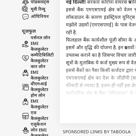
पॉडकास्ट्स
नई दिल्लीः
सरकार कोरोना वायरस प्रभावित
विश्व
मूवी रिव्यू
इससे बैंक एमएसएमई क्षेत्र को वेतन 
एडवर्टाइज विथ अस
ओपिनियन
लॉकडाउन के कारण इंडस्ट्रियल यूनिट्स 
प्राइवेसी पॉलिसी
मझोले उद्यमों (एमएसएमई) के पास वेतन द
यूजफुल
कॉन्टैक्ट अस
रही है.
पर्सनल लोन
फिलहाल बैंक कार्यशील पूंजी सीमा क
सेंड फीडबैक
EMI
भारत
इसमें और वृद्धि की योजना है. इन प्रस्ताव
कैलकुलेटर
अबाउट अस
लश्क
कम्पैटिबिलिटी
उपलब्ध कराने का है जिसपर विचार जारी ह
की इ
दिल्
करियर्स
कैलकुलेटर
सूत्रों के मुताबिक ये कर्ज मुख्य रूप से 
कार लोन
इससे बैंकों का पैसा किसी कर्जदार द्वारा च
EMI
एमएसएमई क्षेत्र का देश के जीडीपी 
कैलकुलेटर
बीएमआई
फीसदी से ज्यादा है. इतना ही नहीं इस क्षे
कैलकुलेटर
'देश
सार्वजनिक क्षेत्र के बैंक ‘लॉकडाउन’ के
होम लोन
हाथों
कर्ज कोविड- 19 आपात लोन सुविधा के 
EMI
LOGIN
पर ब
कैलकुलेटर
उपलब्ध कराना है.
एज
देश में 25 मार्च से बंद के बाद सार्वजन
कैलकुलेटर
सीमा का 10 फीसदी अतिरिक्त कर्ज (टॉप
एजुकेशन
लोन EMI
सरकार के पास उपलब्ध आंकड़े के अनु
SPONSORED LINKS BY TABOOLA