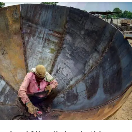
 कार्नर
 आर्टिकल्स
टॉप रील्स