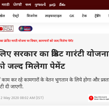
मराठी
ਪੰਜਾਬੀ
বাংলা
ગુજરાતી
நாடு
దేశం
खेल
ऐस्ट्रो
बिजनेस
लाइफस्टाइल
GK
टेक
ट्रेंडिंग
ंजन
ऑटो
खेल
ुड
कार
क्रिकेट
री सिनेमा
टेक्नोलॉजी
शिक्षा
ल सिनेमा
क्रेडिट गारंटी योजना पर विचार, कामगारों को जल्द मिलेगा पेमेंट
मोबाइल
रिजल्ट
्रिटीज
चैटजीपीटी
नौकरी
ी
ए सरकार का क्रेडिट गारंटी योजन
गैजेट
वेब स्टोरीज
ो जल्द मिलेगा पेमेंट
यूटिलिटी न्यूज़
कल्चर
फैक्ट चेक
में काम कर रहे कामगारों के वेतन भुगतान के लिये होगा और प्रस्
ंटी दी जाएगी.
12 May 2020 08:02 AM (IST)