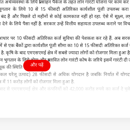
 अर्थव्यवस्था के लिये प्रोत्साहन पैकेज के तहत लोन गारंटी योजना पर काम कर र
पंजाब
क्रिकेट
ओटी
भुगतान के लिये 10 से 15 फीसदी अतिरिक्त कार्यशील पूंजी उपलब्ध करा प
बंद हैं और पिछले दो महीनों से कोई कामकाज नहीं हो रहा. ऐसे में सूक्ष्म, 
ेने के लिये पैसा नहीं है. सरकार उन्हें वित्तीय सहायता उपलब्ध कराने पर वि
े आधार पर 10 फीसदी अतिरिक्त कर्ज सुविधा की पेशकश कर रहे हैं. अब सर
 का एक और दुश्मन ढेर,
महिला आरक्षण बिल पर
अब टीम इंडिया में कौन लेगा
लोक
ों में से एक बैंकों द्वारा कार्यशील पूंजी सीमा का 10 से 15 फीसदी अतिरिक्त कर्ज
र कमांडर कारी सईद
अकाली दल का बड़ा दांव,
साई सुदर्शन की जगह?
गब्
ै. कृषि के बाद एमएसएमई क्षेत्र में सबसे ज्यादा लोगों को रोजगार मिला हुआ है
स्लामाबाद में मौत
ली NCR
बैठक में क्या तय हुआ?
इंडिया
रिप्लेसमेंट के 3 सबसे बड़े
ट्रेंडिंग
और 
शिक्ष
दावेदार
जाने
वेतन भुगतान के लिये होगा और प्रस्तावित लोन गारंटी कोष के जरिये इसमें गारंटी दी
और पढ़ें
ूक की स्थिति में सुरक्षित होगा.
(सकल घरेलू उत्पाद) 28 फीसदी से अधिक योगदान है जबकि निर्यात में योग
त्र में 11 करोड़ लोगों को रोजगार मिला हुआ है.
 को अमेरिका के
असम में बाढ़ से 98 की मौत,
सांप ने खंभे पर चढ़ किया
जल्द
 बाद से एमएसएमई क्षेत्र और कंपनियों को 42,000 करोड़ रुपये का कर्ज दे चुके ह
...', ट्रंप के टैरिफ बिल
हिमाचल से बंगाल तक IMD
मेंढ़क का शिकार, दिल दहला
UPT
तहत दिये गए. इसका उद्देश्य एमएसएमई को काम में बने रहने के लिये जरूर
ोले केजरीवाल
का अलर्ट, UP-बिहार में
देने वाला वीडियो वायरल
उम्म
कैसा मौसम?
िक क्षेत्र के बैंकों ने कोविड-19 आपात कर्ज सुविधा शुरू की. इसके तहत कार्यशी
-अप लोन) दिया जाता है. इसमें कर्ज की अधिकतम सीमा 2,00 करोड़ रुपये है.
सार अबतक बैंकों ने 27,426 करोड़ रुपये का कर्ज एमएसएमई को दिया है