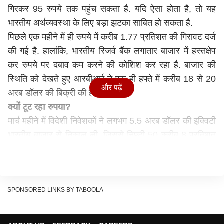
गिरकर 95 रुपये तक पहुंच सकता है. यदि ऐसा होता है, तो यह
भारतीय अर्थव्यवस्था के लिए बड़ा झटका साबित हो सकता है.
पिछले एक महीने में ही रुपये में करीब 1.77 प्रतिशत की गिरावट दर्ज
की गई है. हालांकि, भारतीय रिजर्व बैंक लगातार बाजार में हस्तक्षेप
कर रुपये पर दबाव कम करने की कोशिश कर रहा है. बाजार की
स्थिति को देखते हुए आरबीआई ने एक ही हफ्ते में करीब 18 से 20
और पढ़ें
अरब डॉलर की बिक्री की है.
क्यों टूट रहा रुपया?
मार्च महीने में विदेशी निवेशकों ने लगभग 5.5 अरब डॉलर की इक्विटी
भारतीय बाजार से निकाल ली, जिससे निफ्टी 50 करीब 8 प्रतिशत
तक गिर गया. 17 मार्च को रुपया डॉलर के मुकाबले 92.41 के स्तर
पर पहुंच गया था, जो पिछले 12 महीनों में लगभग 6.75 प्रतिशत की
गिरावट को दर्शाता है, और इसके बाद यह 92.46 के ऑल-टाइम लो
पर बंद हुआ.
SPONSORED LINKS BY TABOOLA
गोल्डमैन सैक्स के भारतीय अर्थशास्त्री शांतनु सेनगुप्ता के अनुसार,
रुपये के 95 प्रति डॉलर तक गिरने का अनुमान अमेरिका-इजरायल