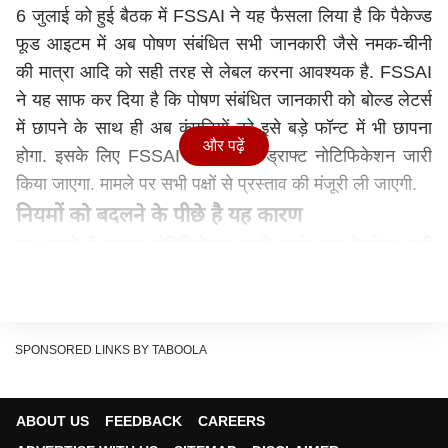
6 जुलाई को हुई बैठक में FSSAI ने यह फैसला लिया है कि पैकेज्ड
फूड आइटम में अब पोषण संबंधित सभी जानकारी जैसे नमक-चीनी
की मात्रा आदि को सही तरह से लेबल करना आवश्यक है. FSSAI
ने यह साफ कर दिया है कि पोषण संबंधित जानकारी को बोल्ड लेटर्स
में छापने के साथ ही अब कंपनियों को इसे बड़े फॉन्ट में भी छापना
और पढ़ें
होगा. इसके लिए FSSAI की ओर से ड्राफ्ट नोटिफिकेशन जारी
किया जाएगा. मामले पर सभी पक्षों से प्रस्ताव की मंजूरी ली जाएगी.
नियमों को बदलने के पीछे है यह कारण
इस मामले में ड्राफ्ट नोटिफिकेशन जारी करके फूड रेगुलेटर सभी
पक्षों से उनके सुझाव मांगेगा. सभी सुझाव में से कुछ को इसमें शामिल
किया जाएगा. इसके बाद नोटिफिकेशन जारी इसे कानून बना दिया
जाएगा. FSSAI ने अपनी 44वीं मीटिंग में चेयरमैन अपूर्व चंद्रा की
SPONSORED LINKS BY TABOOLA
मौजूदगी में यह फैसला लिया है. FSSAI ने बयान देते हुए कहा कि
नियमों में बदलाव ग्राहकों के हित को देखते हुए किया जा रहा है.
इससे उपभोक्ताओं को किसी भी प्रोडक्ट की न्यूट्रिशन वैल्यू को
ABOUT US
FEEDBACK
CAREERS
समझने में मदद मिलेगी. वह समझ पाएंगे कि उन्हें वह प्रोडक्ट