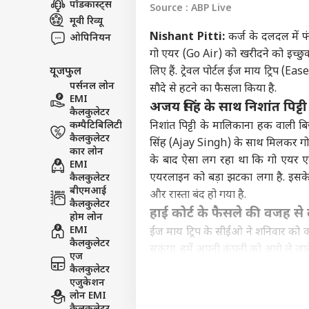
पॉडकास्ट्स
Source : ABP Live
विश्व
मूवी रिव्यू
एडवर्टाइज विथ अस
Nishant Pitti:
कर्ज के दलदल में 
ओपिनियन
प्राइवेसी पॉलिसी
गो एयर (Go Air) को खरीदने को इच्छुक
यूजफुल
लिए हैं. ट्रेवल पोर्टल ईज माय ट्रिप (
कॉन्टैक्ट अस
पर्सनल लोन
सौदे से हटने का फैसला किया है.
सेंड फीडबैक
EMI
एक श
अजय सिंह के साथ निशांत पिट्टी 
कैलकुलेटर
अबाउट अस
युद्ध
कम्पैटिबिलिटी
निशांत पिट्टी के मालिकाना हक वाल
लिए 
इंडिय
करियर्स
कैलकुलेटर
सिंह (Ajay Singh) के साथ मिलकर गो एय
कार लोन
के बाद ऐसा लग रहा था कि गो एयर एक 
EMI
एयरलाइन को बड़ा झटका लगा है. इसके 
कैलकुलेटर
बीएमआई
और रास्ता बंद हो गया है.
कैलकुलेटर
जब P
हाई कोर्ट के फैसले की वजह स
होम लोन
अंडे
EMI
ईज माय ट्रिप के सीईओ ने शनिवार को कह
LOGIN
शर्
कैलकुलेटर
सकूंगा. हमें अपनी कंपनी को आगे ले जा
एज
कुछ दिनों पहले दिल्ली हाई कोर्ट के ए
कैलकुलेटर
एजुकेशन
कंपनी को ये विमान ले जाने की अनुमति द
लोन EMI
उन्होंने कहा था कि वह अपने प्रस्ताव पर द