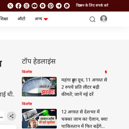
विज्ञापन के लिए संपर्क करें
शिक्षा
ऑटो
अन्य
बिजनेस
लाइफस्टाइल
पर्सनल फाइनेंस
स्वास्थ्य
स्टॉक मार्केट
ट्रैवल
म्यूचुअल फंड्स
फूड
क्रिप्टो
फैशन
आईपीओ
Health and Fitness
टॉप हेडलाइंस
ब
फोटो गैलरी
जनरल नॉलेज
बिजनेस
महंगा हुआ दूध, 11 अगस्त से
वीडियो
2 रुपये प्रति लीटर बढ़ी
ाई थी.
कीमतें; जानें नई दरें
बिजनेस
12 अगस्त से देशभर में
चक्का जाम का ऐलान, क्या
पाकिस्तान में फिर बढ़ेंगे