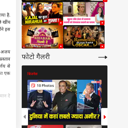
वुड
या है.
े खींच
ंने इस
्सिक’ में इंटीमेट सीन्स
्रोल हुईं कियारा
ीफ अजय
णी, यश ने हेटर्स को
शनशिप
फोटो गैलरी
ा जवाब
रस्ताव
्णय से
 का एक
बिजनेस
बिजनेस
8 Pho
10 Photos
-छोटी आदतों में करें
, रिश्तों में बढ़ाएं
यान दे
शनल इंटीमेसी
े वाली
िए थे.