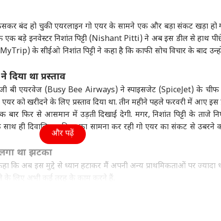
उत्तर प्रदेश और उत्तराखंड
क्रिकेट
बॉली
फंसकर बंद हो चुकी एयरलाइन गो एयर के सामने एक और बड़ा संकट खड़ा हो ग
 एक बड़े इनवेस्टर निशांत पिट्टी (Nishant Pitti) ने अब इस डील से हाथ पीछ
EaseMyTrip) के सीईओ निशांत पिट्टी ने कहा है कि काफी सोच विचार के बाद उन्हो
र्त और खत्म हो जाएगा
मायावती का मोहन भागवत
वाइफ ने वर्ल्ड चैंपियन
‘टॉक
ने दिया था प्रस्ताव
? पेजेश्कियन ने ट्रंप के
को जवाब, कहा- आरक्षण में
क्रिकेटर पर लगाए धोखेबाजी
पर ट
ी बिजी बी एयरवेज (Busy Bee Airways) ने स्पाइसजेट (SpiceJet) के च
ऐसा क्या कहा?
ा
छेड़छाड़...
इंडिया
के गंभीर आरोप, कहा-
टेक्नोलॉजी
आडवा
रिले
कप्तानी छीनी जाए
दिय
र को खरीदने के लिए प्रस्ताव दिया था. तीन महीने पहले फरवरी में आए इस प्
बार फिर से आसमान में उड़ती दिखाई देगी. मगर, निशांत पिट्टी के ताजे निर
साथ ही दिवालिया प्रक्रिया का सामना कर रही गो एयर का संकट से उबरने
और पढ़ें
M को संसद में पड़े
महिला आरक्षण पर छिड़ा
बिल भरना याद नहीं रहता?
छोटी
े लगा था झटका
... आरोपी नेता ने कहा-
घमासान: चिदंबरम आरोप-
PhonePe - Google Pay
बदलाव
ा कि अब इस मुद्दे से ध्यान हटाकर मैं अपनी अन्य प्राथमिकताओं पर ज्यादा ध्
म आनी चाहिए आपको
'BJP अटकाना चाहती है'
पर करें UPI AutoPay
इमो
ने के लिए अभी कई तरह के काम करने हैं.
सेटअप
क फैसले के चलते गो फर्स्ट ने अपने 54 विमान खो दिए थे. अदालत ने लीज देन
े दी थी. कोर्ट के आदेश के बाद ही निशांत पिट्टी ने इस फैसले के संकेत दे द
ोबारा से विचार करेंगे.