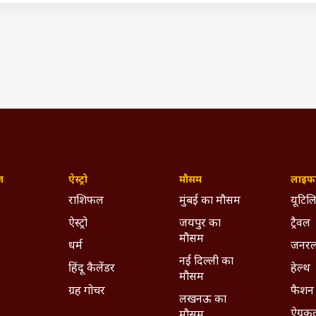
क का समय
 अजय सिंह अब क्या करने वाले हैं. इस डील में अपना महत्वपूर्ण साथी खो द
इस सौदे को लेकर कदम बढ़ाएंगे. ईज माय ट्रिप ने शुक्रवार को अपने तिमाही
ोड़ रुपये का घाटा हुआ था. उधर, नेशनल कंपनी लॉ ट्रिब्यूनल ने गो फर्स्ट को 
ा हुआ है.
‘घर वापसी’ भारत के लिए शुभ संकेत, अमन गुप्ता बोले- बदल गया है ट्र
(IST)
ingh
EaseMyTrip
Nishant Pitti
Busy Bee Airways
ywhere - Download ABPLIVE on
Android
and
iOS
now!
ज़
ऐस्ट्रो
मौसम
लाइफस
राशिफल
मुंबई का मौसम
यूटिलि
ऐस्ट्रो
जयपुर का
ट्रैवल
मौसम
धर्म
जनरल
नई दिल्ली का
हिंदू कैलेंडर
हेल्थ
मौसम
ग्रह गोचर
फैशन
लखनऊ का
ऐग्रक
मौसम