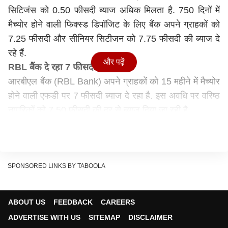
सिटिजंस को 0.50 फीसदी ब्याज अधिक मिलता है. 750 दिनों में
मैच्योर होने वाली फिक्स्ड डिपॉजिट के लिए बैंक अपने ग्राहकों को
7.25 फीसदी और सीनियर सिटीजन को 7.75 फीसदी की ब्याज दे
रहे हैं.
और पढ़ें
RBL बैंक दे रहा 7 फीसदी ब्याज
आरबीएल बैंक (RBL Bank) अपने ग्राहकों को 15 महीने में मैच्योर
होने वाली एफडी पर 7 फीसदी ब्याज दे रहा है. इस अवधि पर वरिष्ठ
नागरिकों को 7.50 फीसदी की दर से ब्याज दिया जा रही है.
ये सरकारी बैंक दे रहा इतना ब्याज
वही सरकारी बैंक यूनियन बैंक ऑफ इंडिया (Union Bank of
India) ने 2 करोड़ रुपये से कम की एफडी पर ब्याज दरों में बढ़ोतरी
की है. नई बढ़ोतरी के अनुसार यूनियन बैंक 7 दिनों से लेकर 10 साल
SPONSORED LINKS BY TABOOLA
तक मैच्योर होने वाली एफडी पर 3 से 7 फीसदी तक का ब्याज दे रहा
है.
ABOUT US
FEEDBACK
CAREERS
ये बैंक दे रही हैं स्पेशल FD प्लान
ADVERTISE WITH US
SITEMAP
DISCLAIMER
केनरा बैंक (Canara Bank) ने 666 दिनों के कार्यकाल के लिए