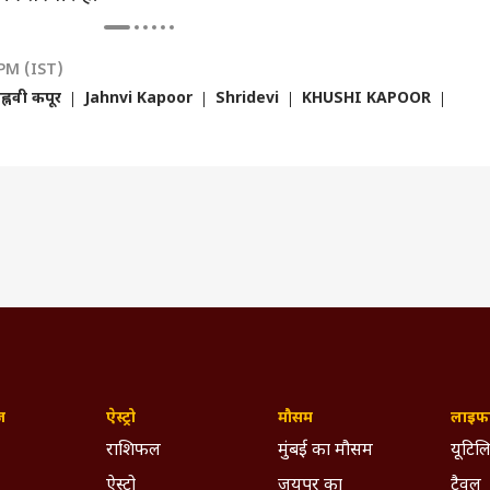
 PM (IST)
ह्नवी कपूर
Jahnvi Kapoor
Shridevi
KHUSHI KAPOOR
ज़
ऐस्ट्रो
मौसम
लाइफस
राशिफल
मुंबई का मौसम
यूटिलि
ऐस्ट्रो
जयपुर का
ट्रैवल