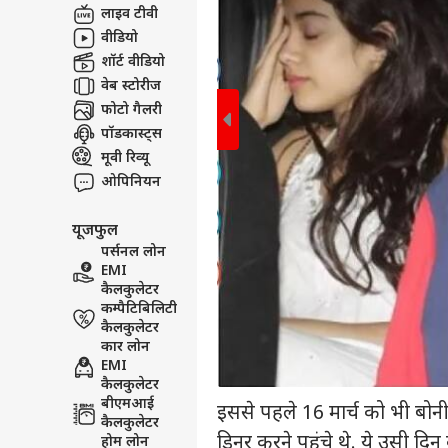
लाइव टीवी
वीडियो
टॉप
हॅलो गेस्ट
शॉर्ट वीडियो
वेब स्टोरीज
इंडिय
फोटो गैलरी
एडवर्टाइज विथ अस
पॉडकास्ट्स
प्राइवेसी पॉलिसी
मूवी रिव्यू
कॉन्टैक्ट अस
ओपिनियन
सेंड फीडबैक
'सें
अबाउट अस
पालन
यूजफुल
केंद्
ओटीट
पर्सनल लोन
करियर्स
EMI
कैलकुलेटर
कम्पैटिबिलिटी
कैलकुलेटर
कार लोन
EMI
कंगन
कैलकुलेटर
विधा
LOGIN
बीएमआई
कंफर
इससे पहले 16 मार्च को भी बोनी
कैलकुलेटर
सकते 
डिनर करने पहुंचे थे. ये उसी दिन 
होम लोन