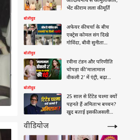
आदित्यनाथ से की मुलाकात,
भेंट की राम लला की मूर्ति
बॉलीवुड
अफेयर की चर्चा के बीच
एक्ट्रेस कोमल संग दिखे
गोविंदा, बीवी सुनीता
आहूजा लगा चुकी हैं आरोप
बॉलीवुड
रवीना टंडन और परिणीति
चोपड़ा की 'मालामाल
वीकली 2' में एंट्री, बढ़ा
फिल्म का बज
बॉलीवुड
25 साल से टिंटेड चश्मा क्यों
पहनते हैं अमिताभ बच्चन?
खुद बताई इसकी असली
वजह
वीडियोज
2
/6