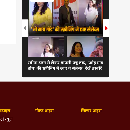
(सभी तस्वीरें - मानव मंगलानी)
रवीना टंडन से लेकर तापसी पन्नू तक, 'ओह माय
रेखा से आलि
डॉग' की स्क्रीनिंग में छाए ये सेलेब्स, देखें तस्वीरें
ये हसीनाएं ब
्टाइल
गोल्ड प्राइस
सिल्वर प्राइस
टी न्यूज़