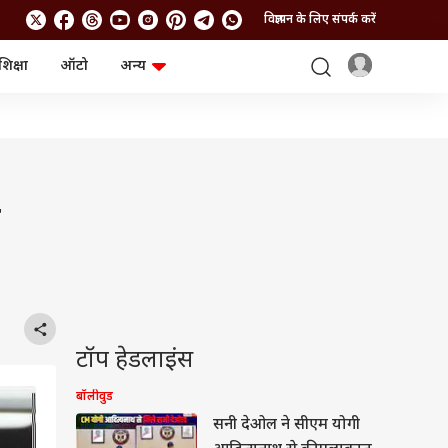
विज्ञापन के लिए संपर्क करें
शिक्षा
ऑटो
अन्य
बिजनेस
लाइफस्टाइल
पर्सनल फाइनेंस
स्वास्थ्य
स्टॉक मार्केट
ट्रैवल
म्यूचुअल फंड्स
फूड
क्रिप्टो
फैशन
आईपीओ
Health and Fitness
ी
फोटो गैलरी
जनरल नॉलेज
वीडियो
टॉप हेडलाइंस
बॉलीवुड
सनी देओल ने सीएम योगी