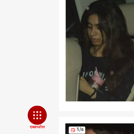
एक्सप्लोरर
पर्सनल
1
/6