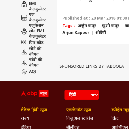
EMI
कैलकुलेटर
एज
Published at : 20 Mar 2018 01:00
कैलकुलेटर
एजुकेशन
Tags :
अर्जुन कपूर
खुशी कपूर
जा
लोन EMI
Arjun Kapoor
श्रीदेवी
कैलकुलेटर
पिन कोड
सोने की
कीमत
चांदी की
कीमत
SPONSORED LINKS BY TABOOLA
AQI
लेटेस्ट हिंदी न्यूज़
एंटरटेनमेंट न्यूज़
स्पोर्ट्स न्यू
राज्य
विजुअल स्टोरीज़
क्रिकेट
इंडिया
बॉलीवुड
आईपीएल