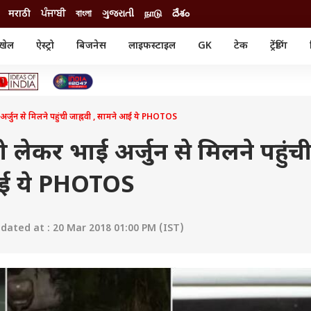
मराठी
ਪੰਜਾਬੀ
বাংলা
ગુજરાતી
நாடு
దేశం
खेल
ऐस्ट्रो
बिजनेस
लाइफस्टाइल
GK
टेक
ट्रेंडिंग
ंजन
ऑटो
खेल
ुड
कार
क्रिकेट
री सिनेमा
टेक्नोलॉजी
शिक्षा
ल सिनेमा
र्जुन से मिलने पहुंची जाह्नवी , सामने आई ये PHOTOS
मोबाइल
रिजल्ट
्रिटीज
चैटजीपीटी
नौकरी
ी
लेकर भाई अर्जुन से मिलने पहुंच
गैजेट
वेब स्टोरीज
 आई ये PHOTOS
यूटिलिटी न्यूज़
कल्चर
फैक्ट चेक
ated at : 20 Mar 2018 01:00 PM (IST)