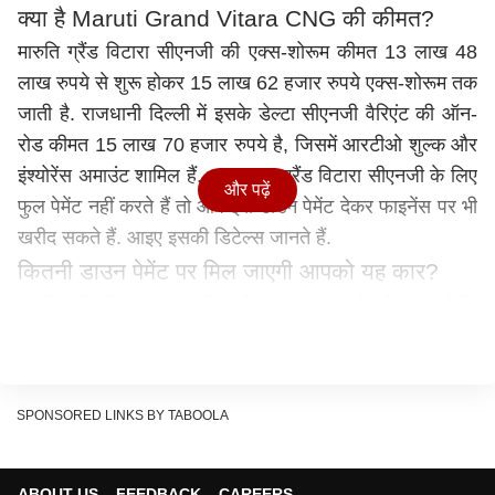
क्या है Maruti Grand Vitara CNG की कीमत?
मारुति ग्रैंड विटारा सीएनजी की एक्स-शोरूम कीमत 13 लाख 48
लाख रुपये से शुरू होकर 15 लाख 62 हजार रुपये एक्स-शोरूम तक
जाती है. राजधानी दिल्ली में इसके डेल्टा सीएनजी वैरिएंट की ऑन-
रोड कीमत 15 लाख 70 हजार रुपये है, जिसमें आरटीओ शुल्क और
इंश्योरेंस अमाउंट शामिल हैं. अगर आप ग्रैंड विटारा सीएनजी के लिए
और पढ़ें
फुल पेमेंट नहीं करते हैं तो आप इसे डाउन पेमेंट देकर फाइनेंस पर भी
खरीद सकते हैं. आइए इसकी डिटेल्स जानते हैं.
कितनी डाउन पेमेंट पर मिल जाएगी आपको यह कार?
मारुति ग्रैंड विटारा सीएनजी के लिए 1 लाख रुपये की डाउन पेमेंट
करते हैं तो बचे हुए 14.74 लाख रुपये का कार लोन लेना होगा. अगर
यह अमाउंट आप 9 फीसदी ब्याज दर से लेते हैं तो 5 सालों के लिए
आपको 30 हजार रुपये की ईएमआई भी भरनी होगी.
SPONSORED LINKS BY TABOOLA
मारुति ग्रैंड विटारा केवल परफॉर्मेंस ही नहीं, बल्कि फीचर्स के मामले
में भी एक प्रीमियम एक्सपीरियंस देती है. इसके इंटीरियर में कई ऐसे
एडवांस फीचर्स मिलते हैं, जो आमतौर पर केवल लग्जरी सेगमेंट की
ABOUT US
FEEDBACK
CAREERS