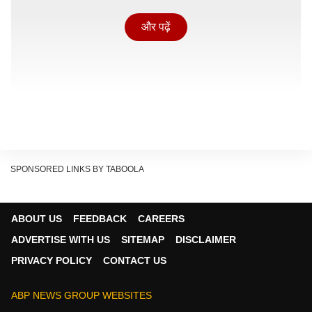
और पढ़ें
SPONSORED LINKS BY TABOOLA
ABOUT US
FEEDBACK
CAREERS
चंद्रमा आज आपके 12th हाउस (व्यय भाव) में विराजमान हैं, जो नए
ADVERTISE WITH US
SITEMAP
DISCLAIMER
संपर्कों से हानि होने की ओर इशारा कर रहे हैं. आज वाशि, सुनफा,
PRIVACY POLICY
CONTACT US
बुधादित्य, शंख, शोभन और अतिगंड योग का अद्भुत संयोग आपकी
राशि पर बना हुआ है. शुभ कार्यों के लिए सुबह 10:15 से 12:15
ABP NEWS GROUP WEBSITES
और दोपहर 02:00 से 03:00 का समय श्रेष्ठ है. दोपहर 04:30 से