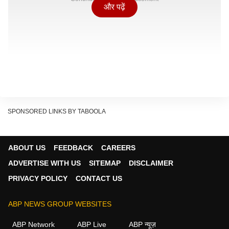
और पढ़ें
SPONSORED LINKS BY TABOOLA
ABOUT US
FEEDBACK
CAREERS
ADVERTISE WITH US
SITEMAP
DISCLAIMER
PRIVACY POLICY
CONTACT US
ABP NEWS GROUP WEBSITES
ABP Network
ABP Live
ABP न्यूज़
व्यापार और धन राशिफल (Business & Finance