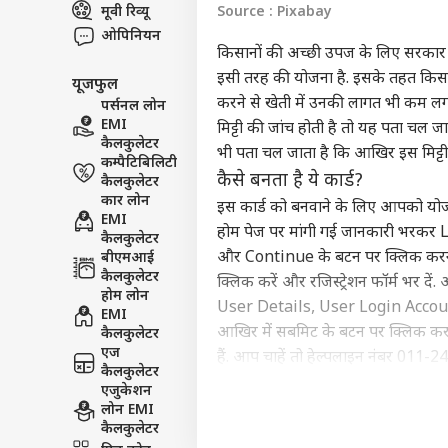
मूवी रिव्यू
Source : Pixabay
इंडिय
ओपिनियन
एडवर्टाइज विथ अस
किसानों की अच्छी उपज के लिए सरकार क
प्राइवेसी पॉलिसी
इसी तरह की योजना है. इसके तहत किसान 
यूजफुल
कॉन्टैक्ट अस
करने से खेती में उनकी लागत भी कम ल
पर्सनल लोन
सेंड फीडबैक
EMI
मिट्टी की जांच होती है तो यह पता चल ज
SC पह
कैलकुलेटर
भी पता चल जाता है कि आखिर इस मिट्टी
अबाउट अस
फटका
कम्पैटिबिलिटी
से ड
बॉली
कैसे बनता है ये कार्ड?
कैलकुलेटर
करियर्स
कार लोन
इस कार्ड को बनवाने के लिए आपको यो
EMI
होम पेज पर मांगी गई जानकारी भरकर Lo
कैलकुलेटर
और Continue के बटन पर क्लिक करना
बीएमआई
कैलकुलेटर
क्लिक करें और रजिस्ट्रेशन फॉर्म भर 
‘स्प
होम लोन
User Details, User Login Account
करोड़
EMI
LOGIN
आखिर में सबमिट के बटन पर क्लिक कर 
सहित
कैलकुलेटर
भी त
एज
हैं. आप चाहें तो हेल्‍पलाइन नंबर 
कैलकुलेटर
helpdesk-soil@gov.in पर ई-मेल भी 
एजुकेशन
इस कार्ड से लाभ क्या है?
लोन EMI
कैलकुलेटर
मृदा स्वास्थ्य कार्ड योजना के तहत को