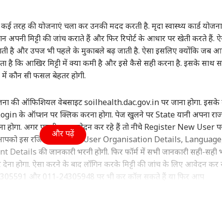
ा
उत्तर प्रदेश और उत्तराखंड
इंडिया
क्रिक
ई तरह की योजनाएं चला कर उनकी मदद करती है. मृदा स्वास्थ्य कार्ड योजना
अपनी मिट्टी की जांच कराते हैं और फिर रिपोर्ट के आधार पर खेती करते हैं. 
गती है और उपज भी पहले के मुकाबले बढ़ जाती है. ऐसा इसलिए क्योंकि जब 
ाता है कि आखिर मिट्टी में क्या कमी है और इसे कैसे सही करना है. इसके साथ स
ुंची महुआ मोइत्रा को
अतीक अहमद के बेटे उमर
मोहन भागवत के बयान पर
रोहि
 में कौन सी फसल बेहतर होगी.
र, 'क्या आपको अंडों
और अली को कोर्ट से राहत,
अभिजीत दीपके बोले, 'BJP
अब 
र लगता है?
वुड
छोटे भाई आबान के जनाजे
इंडिया
वालों को बताएं कि...'
उत्तर प्रदेश और उत्तराखंड
जाय
इंडि
में हो सकेंगे शामिल
कर 
जना की ऑफिशियल वेबसाइट soilhealth.dac.gov.in पर जाना होगा. इसके 
gin के ऑप्शन पर क्लिक करना होगा. पेज खुलने पर State यानी अपना राज्य 
 होगा. अगर पहली बार आवेदन कर रहे हैं तो नीचे Register New User प
और पढ़ें
दें. आपको इस रजिस्ट्रेशन फॉर्म में User Organisation Details, Language
ाइडर मैन' 8वें दिन 400
ड्रोन हंटर्स बना रही भारतीय
अबान की कार से मिलीं
परि
 Details की जानकारी भरनी होगी. फिर फॉर्म में सभी जानकारी सही-सही
 के हुई पार, 'बॉर्डर 2'
वायुसेना, ऑपरेशन सिंदूर से
लिटरेचर की ये किताबें! भाई
सरक
देना होगा. ऐसा करने के बाद लॉगिन करके मिट्टी की जांच के लिए आवेदन कर
 13 फिल्मों का रिकॉर्ड
क्या है इसका कनेक्शन?
के लिए ले जा रहा था जेल
DMK?
ोड़ा
थला
011-24305591 और 011-24305948 पर भी कर कॉल सकते हैं या फिर आप
कर सकते हैं.
ई भी भारतीय किसान मिट्टी की जांच करवा सकता है. इस कार्ड की मदद से किसान