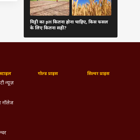
न्हें
ी
मिट्टी का pH कितना होना चाहिए, किस फसल
बाढ़ का मुआ
के लिए कितना सही?
समय देती है
 बाद
ती है.
सके
सकती
्टाइल
गोल्ड प्राइस
सिल्वर प्राइस
टी न्यूज़
 नॉलेज
ल्चर