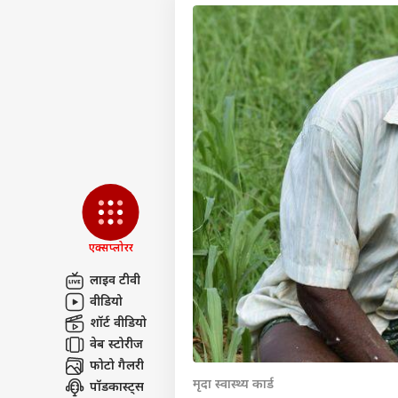
एक्सप्लोरर
लाइव टीवी
वीडियो
पर्सनल
शॉर्ट वीडियो
वेब स्टोरीज
फोटो गैलरी
टॉप
हॅलो गेस्ट
मृदा स्वास्थ्य कार्ड
पॉडकास्ट्स