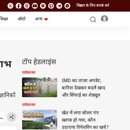
विज्ञापन के लिए संपर्क करें
शिक्षा
ऑटो
अन्य
बिजनेस
लाइफस्टाइल
पर्सनल फाइनेंस
स्वास्थ्य
स्टॉक मार्केट
ट्रैवल
म्यूचुअल फंड्स
फूड
क्रिप्टो
फैशन
आईपीओ
Health and Fitness
टॉप हेडलाइंस
 लाभ
फोटो गैलरी
जनरल नॉलेज
एग्रीकल्चर
IMD का ताजा अपडेट,
वीडियो
बारिश देखकर बदलें खाद
्ञानिकों
और सिंचाई का शेड्यूल
एग्रीकल्चर
खेत में लगा सोलर पंप
खराब हो गया, कौन
उठाएगा रिपेयरिंग का खर्च?