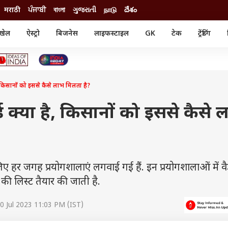
मराठी
ਪੰਜਾਬੀ
বাংলা
ગુજરાતી
நாடு
దేశం
खेल
ऐस्ट्रो
बिजनेस
लाइफस्टाइल
GK
टेक
ट्रेंडिंग
ंजन
ऑटो
खेल
ुड
कार
क्रिकेट
री सिनेमा
टेक्नोलॉजी
शिक्षा
ल सिनेमा
 है, किसानों को इससे कैसे लाभ मिलता है?
मोबाइल
रिजल्ट
्रिटीज
चैटजीपीटी
नौकरी
ी
ार्ड क्या है, किसानों को इससे कैसे
गैजेट
वेब स्टोरीज
यूटिलिटी न्यूज़
कल्चर
फैक्ट चेक
िए हर जगह प्रयोगशालाएं लगवाई गई हैं. इन प्रयोगशालाओं में वैज
ष की लिस्ट तैयार की जाती है.
0 Jul 2023 11:03 PM (IST)