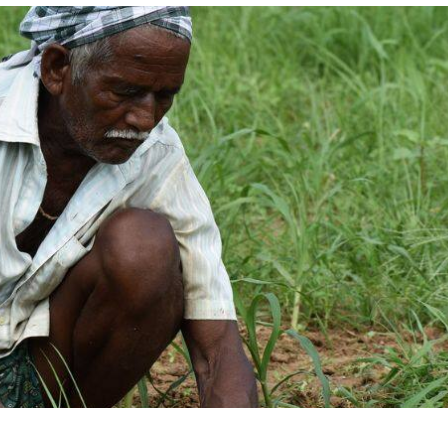
 कार्नर
 आर्टिकल्स
टॉप रील्स