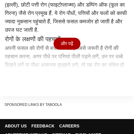
(इल्ली), छोटी पत्ती रोग (फाइटोप्लाज्मा) और डम्पिंग ऑफ (फूल का
गिरना) जैसे रोग प्रमुख हैं. ये रोग पौधों, पत्तियों और फलों को काफी
ज्यादा नुकसान पहुंचाते हैं, जिससे फसल कमजोर हो जाती है और
उपज घट जाती है.
रोगों के लक्षणों की पहचानें
और पढ़ें
अपनी फसल को रोगों से बचाने के लिए सबसे जरूरी है रोगों की
पहचान करना. अगर पौधे पर पत्तियां पीली पड़ने लगें, उन पर धब्बे
दिखने लगें या पौधा अचानक मुरझाने लगे, तो यह रोग का संकेत हो
सकता है. कई बार फलों पर सड़न या काले धब्बे भी नजर आने लगते
हैं. समय रहते इन लक्षणों की पहचान करना काफी जरूरी है, ताकि
नुकसान को बढ़ने से रोका जा सके.
रोगों से बचाव और देखभाल के उपाय
SPONSORED LINKS BY TABOOLA
फसल में रोगों की पहचान करने के बाद अगला कदम है उसका बचाव
करना, बैंगन की फसल को रोगों से बचाने के लिए खेत में साफ-सफाई
का खास ख्याल रखें और अच्छी गुणवत्ता वाले बीजों का इस्तेमाल करें.
ABOUT US
FEEDBACK
CAREERS
समय-समय पर फसल का निरीक्षण करें और जरूरत पड़ने पर सही