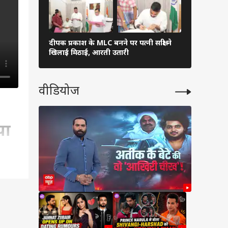
दीपक प्रकाश के MLC बनने पर पत्नी साक्षी ने
अनुष्का यादव
खिलाई मिठाई, आरती उतारी
यूजर्स बोले- 
वीडियोज
या
िले
लाकात