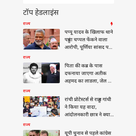
नई नहीं KKR को जॉइन
गे हार्दिक पांड्या? 25
टॉप हेडलाइंस
ड़ के साथ कप्तानी भी
ल नॉलेज
गी!
राज्य
पप्पू यादव के खिलाफ थाने
पहुंचा चप्पल फेंकने वाला
आरोपी, पूर्णिया सांसद पर
सी पर तौलिया से कैसे
लगाए ये आरोप
ी है शान, क्या कहीं और
राज्य
होता है?
पिता की कब्र के पास
दफनाया जाएगा अतीक
अहमद का लाडला, जेल में
बंद 2 भाई नहीं होंगे शामिल
राज्य
रांची प्रोटेस्टर्स से राहुल गांधी
ने किया यह वादा,
आंदोलनकारी छात्र ने क्या
बताया
राज्य
यूपी चुनाव से पहले कांग्रेस