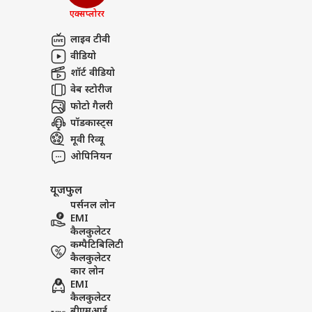
तरुण
एक्सप्लोरर
अबाउट अस
शरज
खालि
ओटीट
करियर्स
लाइव टीवी
जानें
वीडियो
शॉर्ट वीडियो
वेब स्टोरीज
फोटो गैलरी
इम्त
पॉडकास्ट्स
आऊंग
LOGIN
मूवी रिव्यू
रिली
सकते
ओपिनियन
यूजफुल
पर्सनल लोन
EMI
कैलकुलेटर
कम्पैटिबिलिटी
कैलकुलेटर
कार लोन
EMI
कैलकुलेटर
बीएमआई