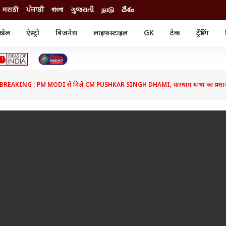
मराठी
ਪੰਜਾਬੀ
বাংলা
ગુજરાતી
நாடு
దేశం
खेल
ऐस्ट्रो
बिजनेस
लाइफस्टाइल
GK
टेक
ट्रेंडिंग
ंजन
ऑटो
खेल
ुड
कार
क्रिकेट
री सिनेमा
टेक्नोलॉजी
शिक्षा
ल सिनेमा
AKING : PM MODI से मिले CM PUSHKAR SINGH DHAMI, चारधाम यात्रा का प्रसाद 
मोबाइल
रिजल्ट
्रिटीज
चैटजीपीटी
नौकरी
ी
गैजेट
वेब स्टोरीज
यूटिलिटी न्यूज़
कल्चर
फैक्ट चेक