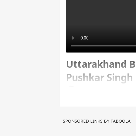
Uttarakhand Br
Pushkar Singh Dh
भेंट
Written By :
ABP Ganga
| 05 May 2023 
SPONSORED LINKS BY TABOOLA
#uttarakhandnews #cmdha
CM Pushkar Singh Dhami, चारधाम