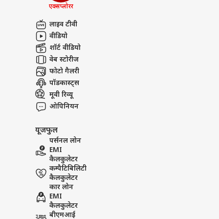
बांक
एक्सप्लोरर
अबाउट अस
BJP?
एना
बॉली
लाइव टीवी
करियर्स
वीडियो
शॉर्ट वीडियो
वेब स्टोरीज
फोटो गैलरी
मंडे 
पॉडकास्ट्स
शानद
मूवी रिव्यू
LOGIN
300 
ओपिनियन
दूर
यूजफुल
पर्सनल लोन
EMI
कैलकुलेटर
कम्पैटिबिलिटी
कैलकुलेटर
कार लोन
EMI
कैलकुलेटर
बीएमआई