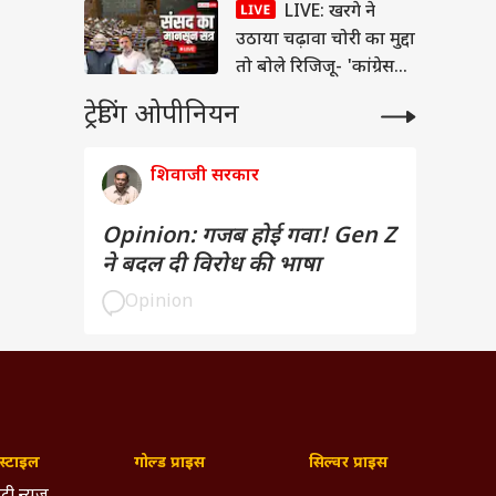
LIVE: खरगे ने
उठाया चढ़ावा चोरी का मुद्दा
तो बोले रिजिजू- 'कांग्रेस
राम विरोधी'
ट्रेडिंग ओपीनियन
शिवाजी सरकार
Opinion: गजब होई गवा! Gen Z
ने बदल दी विरोध की भाषा
Opinion
्टाइल
गोल्ड प्राइस
सिल्वर प्राइस