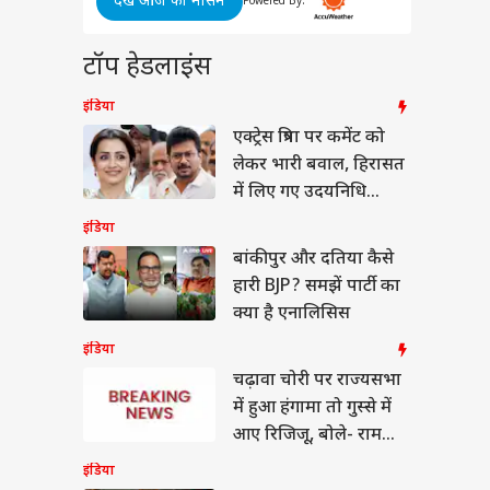
देखें आज का मौसम
 चाहते थे IIT करे ,
Powered By:
ल के लड़ाई झगड़े ने
या बॉक्सर, CWG में
 प्रदेश और उत्तराखंड
टॉप हेडलाइंस
 गोल्ड!
इंडिया
एक्ट्रेस त्रिषा पर कमेंट को
लेकर भारी बवाल, हिरासत
LIVE: यूपी
में लिए गए उदयनिधि
नसभा में सपा ने उठाया
स्टालिन
वा चोरी का मुद्दा, सपा-
इंडिया
ेपी के बीच जमकर
बांकीपुर और दतिया कैसे
बाजी
हारी BJP? समझें पार्टी का
क्या है एनालिसिस
इंडिया
चढ़ावा चोरी पर राज्यसभा
में हुआ हंगामा तो गुस्से में
आए रिजिजू, बोले- राम
विरोधी है सपा-कांग्रेस
इंडिया