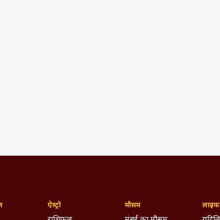
ज़
ऐस्ट्रो
मौसम
लाइफस