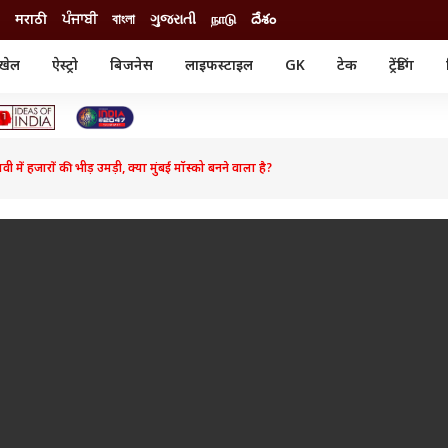
मराठी
ਪੰਜਾਬੀ
বাংলা
ગુજરાતી
நாடு
దేశం
खेल
ऐस्ट्रो
बिजनेस
लाइफस्टाइल
GK
टेक
ट्रेंडिंग
ंजन
ऑटो
खेल
ुड
कार
क्रिकेट
री सिनेमा
टेक्नोलॉजी
शिक्षा
ल सिनेमा
ावी में हजारों की भीड़ उमड़ी, क्या मुंबई मॉस्को बनने वाला है?
मोबाइल
रिजल्ट
्रिटीज
चैटजीपीटी
नौकरी
ी
गैजेट
वेब स्टोरीज
यूटिलिटी न्यूज़
कल्चर
फैक्ट चेक