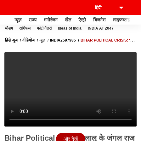
न्यूज़
राज्य
मनोरंजन
खेल
ऐस्ट्रो
बिजनेस
लाइफस्टाइल
मौसम
राशिफल
फोटो गैलरी
Ideas of India
INDIA AT 2047
हिंदी न्यूज़
वीडियोज
न्यूज़
INDIA2597985
BIHAR POLITICAL CRISIS: 'लालू
के जंगल राज से मुक्ति दिलाना है': डिप्टी सीएम सम्राट चौधरी का बड़ा बयान
Bihar Political Crisis: 'लालू के जंगल राज
और देखें