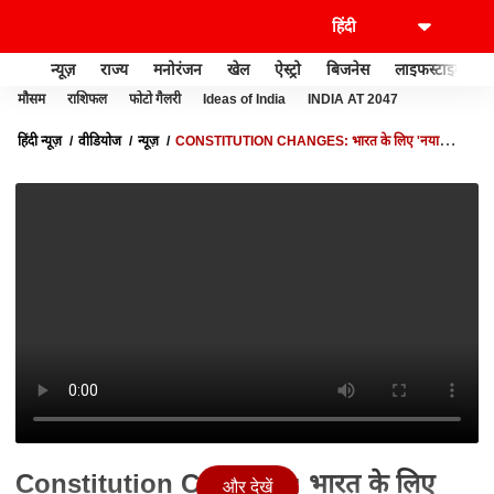
न्यूज़
राज्य
मनोरंजन
खेल
ऐस्ट्रो
बिजनेस
लाइफस्टाइल
मौसम
राशिफल
फोटो गैलरी
Ideas of India
INDIA AT 2047
हिंदी न्यूज़
वीडियोज
न्यूज़
CONSTITUTION CHANGES: भारत के लिए 'नया
संविधान' मांग रहे PM के सलाहकार BIBEK DEBROY, जानें वजह
Constitution Changes: भारत के लिए
और देखें