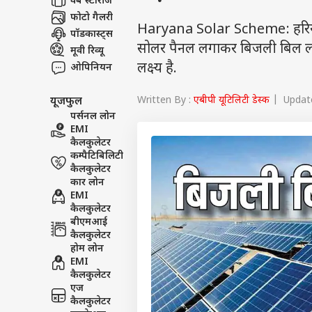
वेब स्टोरीज
फोटो गैलरी
Haryana Solar Scheme: हरियाणा
पॉडकास्ट्स
सोलर पैनल लगाकर बिजली बिल लगभ
मूवी रिव्यू
लक्ष्य है.
ओपिनियन
Written By :
एबीपी यूटिलिटी डेस्क
| Update
यूजफुल
पर्सनल लोन
EMI
कैलकुलेटर
कम्पैटिबिलिटी
कैलकुलेटर
कार लोन
EMI
कैलकुलेटर
बीएमआई
कैलकुलेटर
होम लोन
EMI
कैलकुलेटर
एज
कैलकुलेटर