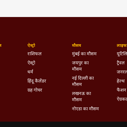
ज़
ऐस्ट्रो
मौसम
लाइफस
राशिफल
मुंबई का मौसम
यूटिलि
ऐस्ट्रो
जयपुर का
ट्रैवल
मौसम
धर्म
जनरल
नई दिल्ली का
हिंदू कैलेंडर
हेल्थ
मौसम
ग्रह गोचर
फैशन
लखनऊ का
ऐग्रक
मौसम
नोएडा का मौसम