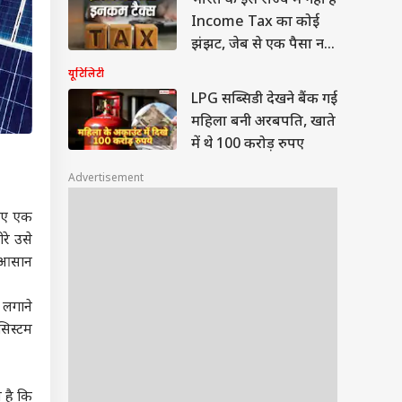
भारत के इस राज्य में नहीं है
Income Tax का कोई
झंझट, जेब से एक पैसा नहीं
होता खर्च
यूटिलिटी
LPG सब्सिडी देखने बैंक गई
महिला बनी अरबपति, खाते
में थे 100 करोड़ रुपए
Advertisement
लिए एक
े उसे
ा आसान
 लगाने
 सिस्टम
 है कि