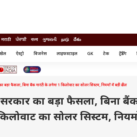
मराठी
ਪੰਜਾਬੀ
বাংলা
ગુજરાતી
நாடு
దేశం
खेल
ऐस्ट्रो
बिजनेस
लाइफस्टाइल
GK
टेक
ट्रेंडिंग
ंजन
ऑटो
खेल
ुड
कार
क्रिकेट
री सिनेमा
टेक्नोलॉजी
शिक्षा
ल सिनेमा
ा फैसला, बिना बैंक गारंटी के लगेगा 1 किलोवाट का सोलर सिस्टम, नियमों में बड़ी ढील
मोबाइल
रिजल्ट
्रिटीज
चैटजीपीटी
नौकरी
ी
रकार का बड़ा फैसला, बिना बैं
गैजेट
वेब स्टोरीज
 किलोवाट का सोलर सिस्टम, नियमों
यूटिलिटी न्यूज़
कल्चर
फैक्ट चेक