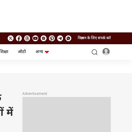
विज्ञापन के लिए संपर्क करें
शिक्षा
ऑटो
अन्य
बिजनेस
लाइफस्टाइल
पर्सनल फाइनेंस
स्वास्थ्य
स्टॉक मार्केट
ट्रैवल
म्यूचुअल फंड्स
फूड
क्रिप्टो
फैशन
आईपीओ
Health and Fitness
Advertisement
क
फोटो गैलरी
जनरल नॉलेज
 में
वीडियो