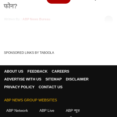
फोन?
Written By :
ABP News Bureau
03 Sep 2021 09:13 PM (IST)
रेडमी ने आज अपना नया मिडरेंज स्मार्टफोन Redmi 9 Prime लॉन्च कर
दिया है. इस फोन में 50 मेगापिक्सल का...
see more
Redmi 10 Prime
Redmi 10 Prime Review
Tags :
SPONSORED LINKS BY TABOOLA
Redmi 10 Prime Unboxing
ABOUT US
FEEDBACK
CAREERS
ADVERTISE WITH US
SITEMAP
DISCLAIMER
PRIVACY POLICY
CONTACT US
ABP NEWS GROUP WEBSITES
ABP Network
ABP Live
ABP न्यूज़