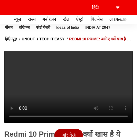
न्यूज़
राज्य
मनोरंजन
खेल
ऐस्ट्रो
बिजनेस
लाइफस्टाइल
मौसम
राशिफल
फोटो गैलरी
Ideas of India
INDIA AT 2047
हिंदी न्यूज़
UNCUT
TECH IT EASY
REDMI 10 PRIME: जानिए क्यों खास है ये
फोन?
Redmi 10 Prime: जानिए क्यों खास है ये
और देखें