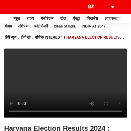
न्यूज़
राज्य
मनोरंजन
खेल
ऐस्ट्रो
बिजनेस
लाइफस्टाइल
मौसम
राशिफल
फोटो गैलरी
Ideas of India
INDIA AT 2047
हिंदी न्यूज़
टीवी शो
पब्लिक INTEREST
HARYANA ELECTION RESULTS
2024 : बीजेपी का वो फॉर्मूला जिसने जिता दिया हरियाणा का किला | BREAKING
Haryana Election Results 2024 :