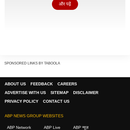
और पढ़ें
SPONSORED LINKS BY TABOOLA
ABOUT US
FEEDBACK
CAREERS
ADVERTISE WITH US
SITEMAP
DISCLAIMER
PRIVACY POLICY
CONTACT US
जंगल में मिला लापता शख्स
यह मामला इंडोनेशिया के माउंट सालाक के जंगलों का है, जहां
ABP NEWS GROUP WEBSITES
स्थानीय लोग भारी बारिश के बाद नदी का हाल देखने पहुंचे थे. इसी
ABP Network
ABP Live
ABP न्यूज़