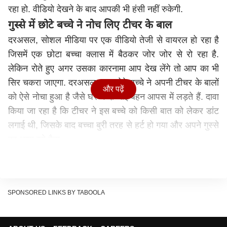
रहा हो. वीडियो देखने के बाद आपकी भी हंसी नहीं रुकेगी.
गुस्से में छोटे बच्चे ने नोच लिए टीचर के बाल
दरअसल, सोशल मीडिया पर एक वीडियो तेजी से वायरल हो रहा है
जिसमें एक छोटा बच्चा क्लास में बैठकर जोर जोर से रो रहा है.
लेकिन रोते हुए अगर उसका कारनामा आप देख लेंगे तो आप का भी
सिर चकरा जाएगा. दरअसल, इस छोटे बच्चे ने अपनी टीचर के बालों
और पढ़ें
को ऐसे नोचा हुआ है जैसे घर में दो भाई बहन आपस में लड़ते हैं. दावा
किया जा रहा है कि टीचर ने इस बच्चे को किसी बात को लेकर डांट
लगाई थी, जिसके बाद बच्चा बुरी तरह से हर्ट हो गया और अपने गुस्से
पर आपा खो बैठा.
छुड़ाती रही मैडम, नोचता रहा मासूम
आपा खोने के बाद बच्चे ने आव देखा न ताव, रोते हुए अपनी टीचर के
बाल ही नोच डाले. वीडियो में दिख रहा है कि टीचर पूरी कोशिश कर
SPONSORED LINKS BY TABOOLA
रही है अपने बालों को छुड़वाने की, लेकिन बच्चा है कि तस से मस
नहीं हो रहा है. क्लास में ही किसी ने टीचर और बच्चे की इस क्यूट