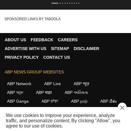
SPONSORED LINKS BY TABOOLA
ABOUT US
FEEDBACK
CAREERS
ADVERTISE WITH US
SITEMAP
DISCLAIMER
PRIVACY POLICY
CONTACT US
ABP NEWS GROUP WEBSITES
ABP Network
ABP Live
ABP न्यूज़
ABP আনন্দ
ABP माझा
ABP અસ્મિતા
ABP Ganga
ABP ਸਾਂਝਾ
ABP நாடு
ABP దేశం
×
FOLLOW US
We use cookies to improve your experience, analyze
traffic, and personalize content. By clicking "Allow", you
agree to our use of cookies.