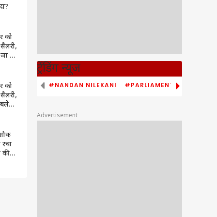
ादा?
इवर को
सैलरी,
 जा रहे
यम
ट्रेंडिंग न्यूज
#NANDAN NILEKANI
#PARLIAMENT MONSOON S
इवर को
सैलरी,
ाबले
Advertisement
 शौक
े रचा
ी की
रान रह
यो