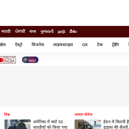
मराठी
ਪੰਜਾਬੀ
বাংলা
ગુજરાતી
நாடு
దేశం
खेल
ऐस्ट्रो
बिजनेस
लाइफस्टाइल
GK
टेक
ट्रेंडिंग
ंजन
ऑटो
खेल
ुड
कार
क्रिकेट
री सिनेमा
टेक्नोलॉजी
शिक्षा
ल सिनेमा
मोबाइल
रिजल्ट
्रिटीज
चैटजीपीटी
नौकरी
ी
गैजेट
वेब स्टोरीज
यूटिलिटी न्यूज़
कल्चर
फैक्ट चेक
विश्व
जनरल नॉलेज
अमेरिका में क्यों 30
ईरान में कितनी है
भारतीयों को किया गया
ड्राइवर की सैलरी