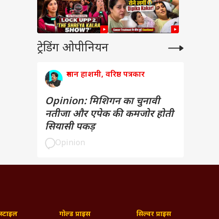
ट्रेडिंग ओपीनियन
रुमान हाशमी, वरिष्ठ पत्रकार
Opinion: मिशिगन का चुनावी
नतीजा और एपेक की कमजोर होती
सियासी पकड़
Opinion
्टाइल
गोल्ड प्राइस
सिल्वर प्राइस