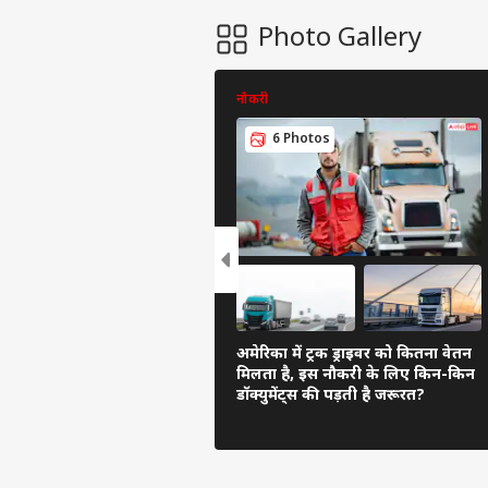
लोन EMI
कैलकुलेटर
Photo Gallery
पिन कोड
सोने की
कीमत
नौकरी
चांदी की
कीमत
6 Photos
AQI
अमेरिका में ट्रक ड्राइवर को कितना वेतन
मिलता है, इस नौकरी के लिए किन-किन
डॉक्युमेंट्स की पड़ती है जरूरत?