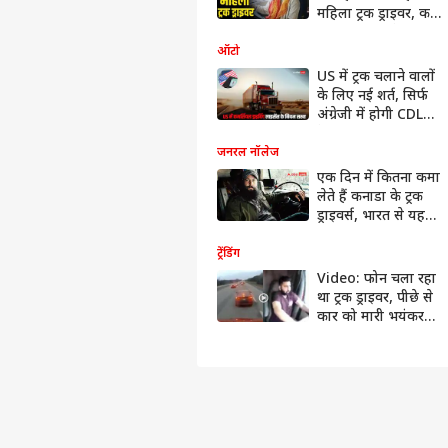
फोटो गैलरी
महिला ट्रक ड्राइवर, कब
पॉडकास्ट्स
शुरू किया था ये सफर?
मूवी रिव्यू
ऑटो
ओपिनियन
US में ट्रक चलाने वालों
के लिए नई शर्त, सिर्फ
अंग्रेजी में होगी CDL
यूजफुल
टेस्ट, भारतीय ड्राइवर्स
पर्सनल लोन
पर होगा असर?
जनरल नॉलेज
EMI
एक दिन में कितना कमा
कैलकुलेटर
लेते हैं कनाडा के ट्रक
कम्पैटिबिलिटी
ड्राइवर्स, भारत से यह
कैलकुलेटर
रकम कितनी ज्यादा?
कार लोन
ट्रेंडिंग
EMI
Video: फोन चला रहा
कैलकुलेटर
था ट्रक ड्राइवर, पीछे से
बीएमआई
कार को मारी भयंकर
कैलकुलेटर
टक्कर, वीडियो वायरल
होम लोन
EMI
कैलकुलेटर
एज
कैलकुलेटर
एजुकेशन