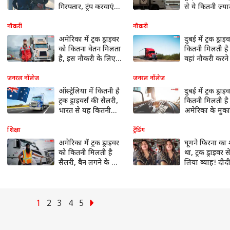
गिरफ्तार, ट्रंप करवाएंगे
से ये कितनी ज्य
डिपोर्ट, जानें
नौकरी
नौकरी
अमेरिका में ट्रक ड्राइवर
दुबई में ट्रक ड्रा
को कितना वेतन मिलता
कितनी मिलती है 
है, इस नौकरी के लिए
वहां नौकरी करने
किन-किन डॉक्युमेंट्स
तो जान लें ये नि
की पड़ती है जरूरत?
जनरल नॉलेज
जनरल नॉलेज
ऑस्ट्रेलिया में कितनी है
दुबई में ट्रक ड्रा
ट्रक ड्राइवर्स की सैलरी,
कितनी मिलती है 
भारत से यह कितनी
अमेरिका के मुक
ज्यादा?
ज्यादा या कम?
शिक्षा
ट्रेंडिंग
अमेरिका में ट्रक ड्राइवर
घूमने फिरना का
को कितनी मिलती है
था, ट्रक ड्राइवर स
सैलरी, बैन लगने के बाद
लिया ब्याह! दीद
कितने भारतीयों की
चालबाजी देख है
छिनेगी जॉब?
गए यूजर्स- वीडि
वायरल
1
2
3
4
5