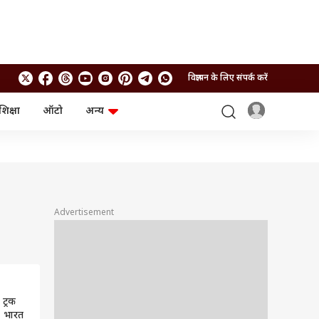
विज्ञापन के लिए संपर्क करें
शिक्षा
ऑटो
अन्य
बिजनेस
लाइफस्टाइल
पर्सनल फाइनेंस
स्वास्थ्य
स्टॉक मार्केट
ट्रैवल
म्यूचुअल फंड्स
फूड
क्रिप्टो
फैशन
आईपीओ
Health and Fitness
Advertisement
फोटो गैलरी
जनरल नॉलेज
वीडियो
 ट्रक
, भारत