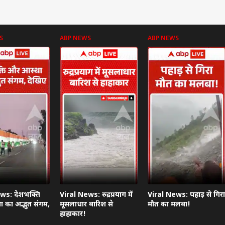
S
ABP NEWS
ABP NEWS
 कार्नर
 आर्टिकल्स
टॉप रील्स
ा
इंडिया
उत्तर प्रदेश और उत्तराखंड
फ़ुट
ws: देशभक्ति
Viral News: रुद्रप्रयाग में
Viral News: पहाड़ से गिरा
 का अद्भुत संगम,
मूसलाधार बारिश से
मौत का मलबा!
हाहाकार!