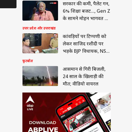
सरकार की कमी, पैलेट गन,
ान से गिरी बिजली,
साल के खिलाड़ी की
6% शिक्षा बजट..., Gen Z
; वीडियो वायरल
या
के सामने मोहन भागवत का
कबूलनामा
उत्तर प्रदेश और उत्तराखंड
कांवड़ियों पर टिप्पणी को
लेकर साजिद रशीदी पर
ीत दीपके ने CJP में
भड़के BJP विधायक, NSA
ये बड़ा पद, 13 नेताओं
लगाने की मांग
फ़ुटबॉल
्या मिला?
आसमान से गिरी बिजली,
24 साल के खिलाड़ी की
मौत; वीडियो वायरल