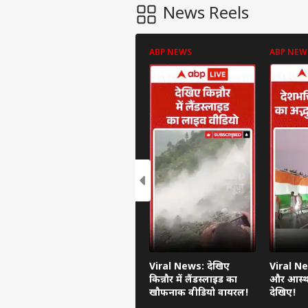
News Reels
ABP NEWS
ABP NEW
पर्सनल
टॉप
हॅलो गेस्ट
इंडिय
एडवर्टाइज विथ अस
Viral News: देखिए
Viral Ne
प्राइवेसी पॉलिसी
किन्नौर में लैंडस्लाइड का
और आस्था
कॉन्टैक्ट अस
खौफनाक वीडियो वायरल!
देखिए!