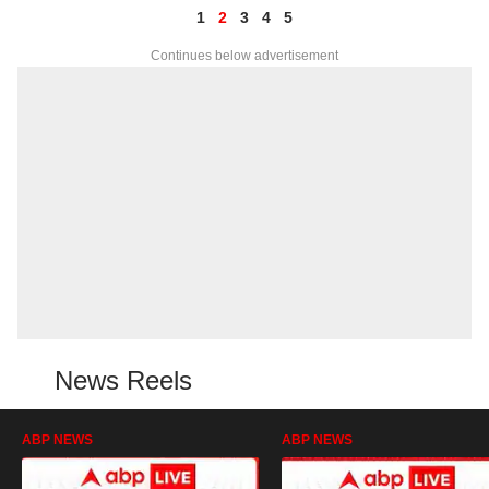
1
2
3
4
5
Continues below advertisement
News Reels
ABP NEWS
ABP NEWS