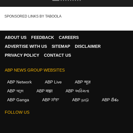
SPONSORED LINKS BY TABOOLA
ABOUT US
FEEDBACK
CAREERS
ADVERTISE WITH US
SITEMAP
DISCLAIMER
PRIVACY POLICY
CONTACT US
ABP NEWS GROUP WEBSITES
ABP Network
ABP Live
ABP न्यूज़
ABP আনন্দ
ABP माझा
ABP અસ્મિતા
ABP Ganga
ABP ਸਾਂਝਾ
ABP நாடு
ABP దేశం
FOLLOW US