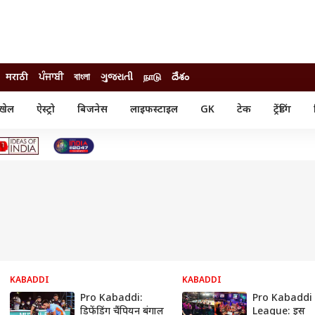
मराठी
ਪੰਜਾਬੀ
বাংলা
ગુજરાતી
நாடு
దేశం
खेल
ऐस्ट्रो
बिजनेस
लाइफस्टाइल
GK
टेक
ट्रेंडिंग
ंजन
ऑटो
खेल
ुड
कार
क्रिकेट
री सिनेमा
टेक्नोलॉजी
शिक्षा
ल सिनेमा
मोबाइल
रिजल्ट
्रिटीज
चैटजीपीटी
नौकरी
ी
गैजेट
वेब स्टोरीज
यूटिलिटी न्यूज़
कल्चर
फैक्ट चेक
KABADDI
KABADDI
Pro Kabaddi:
Pro Kabaddi
डिफेंडिंग चैंपियन बंगाल
League: इस