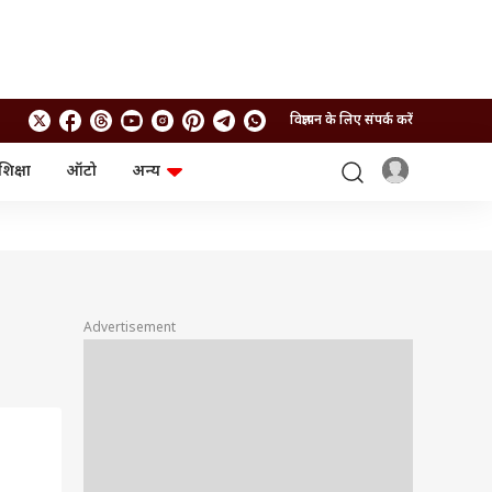
विज्ञापन के लिए संपर्क करें
शिक्षा
ऑटो
अन्य
बिजनेस
लाइफस्टाइल
पर्सनल फाइनेंस
स्वास्थ्य
स्टॉक मार्केट
ट्रैवल
म्यूचुअल फंड्स
फूड
क्रिप्टो
फैशन
आईपीओ
Health and Fitness
Advertisement
फोटो गैलरी
जनरल नॉलेज
वीडियो