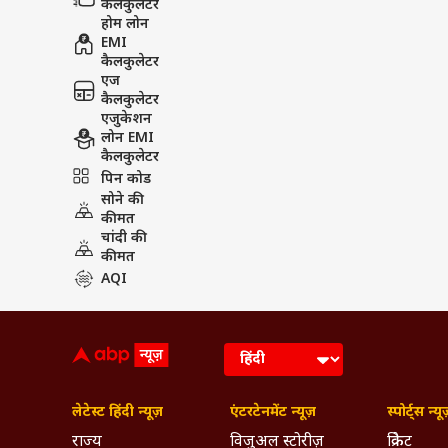
कैलकुलेटर
होम लोन
EMI
कैलकुलेटर
एज
कैलकुलेटर
एजुकेशन
लोन EMI
कैलकुलेटर
पिन कोड
सोने की
कीमत
चांदी की
कीमत
AQI
लेटेस्ट हिंदी न्यूज़
एंटरटेनमेंट न्यूज़
स्पोर्ट्स न्यू
राज्य
विजुअल स्टोरीज़
क्रिकेट