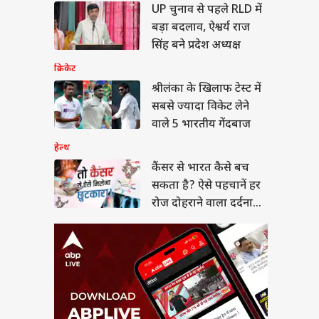
र से भारत कैसे बच
UP चुनाव से पहले RLD में
 है? ऐसे पहचानें हर
बड़ा बदलाव, ऐश्वर्य राज
दोहराने वाला दर्दनाक
या
सिंह बने प्रदेश अध्यक्ष
क्रिकेट
श्रीलंका के खिलाफ टेस्ट में
सबसे ज्यादा विकेट लेने
न हंटर्स बना रही भारतीय
वाले 5 भारतीय गेंदबाज
सेना, ऑपरेशन सिंदूर से
 है इसका कनेक्शन?
हेल्थ
कैंसर से भारत कैसे बच
सकता है? ऐसे पहचानें हर
रोज दोहराने वाला दर्दनाक
सच