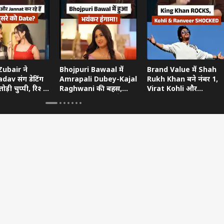
ubair ने
Bhojpuri Bawaal में
Brand Value में Shah
dav संग डेटिंग
Amrapali Dubey-Kajal
Rukh Khan बने नंबर 1,
ोड़ी चुप्पी, रिश्ते
Raghwani की बहस,
Virat Kohli और
ताया
Pawan Singh गुस्से में
Ranveer Singh को छोड़ा
छोड़ गए शो
पीछे