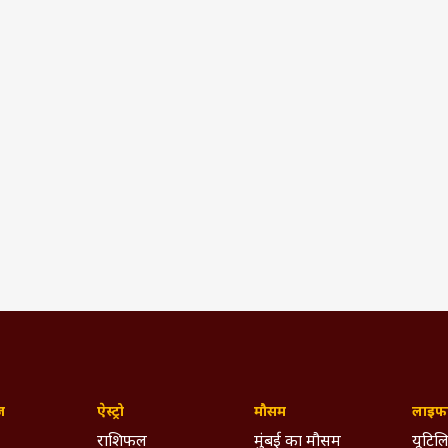
ज़
ऐस्ट्रो
मौसम
लाइफस
राशिफल
मुंबई का मौसम
यूटिलि