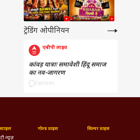
ट्रेडिंग ओपीनियन
एबीपी लाइव
कांवड़ यात्राः समावेशी हिंदू समाज
का नव-जागरण
Opinion
्टाइल
गोल्ड प्राइस
सिल्वर प्राइस
टी न्यूज़