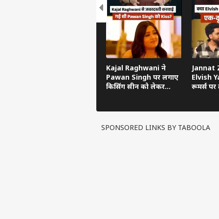
Kajal Raghwani ने
Jannat Z
Pawan Singh पर लगाए
Elvish Ya
किसिंग सीन को लेकर
रूमर्स पर त
गंभीर आरोप, Bhojpuri
का सच ब
Bawaal में खुलासा
SPONSORED LINKS BY TABOOLA