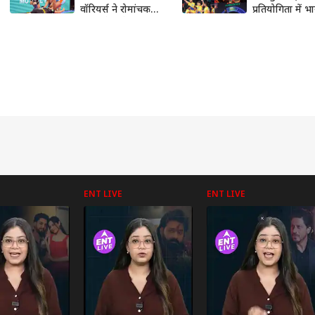
वॉरियर्स ने रोमांचक
प्रतियोगिता में भ
मुकाबले में तेलुगू टाइटंस
अविश्वसनीय प्रदर
को 28-27 से हराया,
देखते हुए शुरु हुई 
मनिंदर सिंह ने पूरा
कबड्डी लीग
किया सीजन का 9वां
सुपर 10
ENT LIVE
ENT LIVE