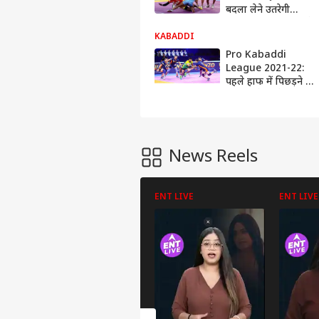
बदला लेने उतरेगी
गुजरात जायंट्स, हार से
प्ले ऑफ्स की राह हो
KABADDI
सकती है मुश्किल
Pro Kabaddi
League 2021-22:
पहले हाफ में पिछड़ने के
बाद पायरेट्स ने बंगाल
वॉरियर्स को दी शिकस्त,
मोनू गोयत ने एक रेड में
हासिल किए 7 अंक
News Reels
ENT LIVE
ENT LIVE