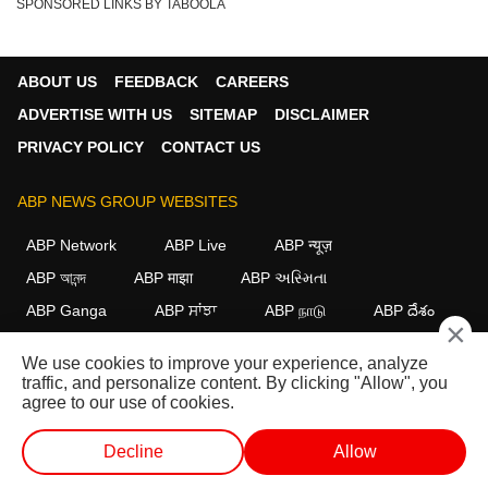
SPONSORED LINKS BY TABOOLA
ABOUT US
FEEDBACK
CAREERS
ADVERTISE WITH US
SITEMAP
DISCLAIMER
PRIVACY POLICY
CONTACT US
ABP NEWS GROUP WEBSITES
ABP Network
ABP Live
ABP न्यूज़
ABP আনন্দ
ABP माझा
ABP અસ્મિતા
ABP Ganga
ABP ਸਾਂਝਾ
ABP நாடு
ABP దేశం
×
FOLLOW US
We use cookies to improve your experience, analyze
traffic, and personalize content. By clicking "Allow", you
agree to our use of cookies.
This website follows the
DNPA Code of Ethics.
Copyright@2026.
Decline
Allow
All rights reserved.
वेब स्टोरीज
वीडियो
लाइव टीवी
शॉर्ट वीडियोज