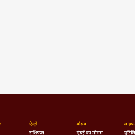
ज़
ऐस्ट्रो
मौसम
लाइफस
राशिफल
मुंबई का मौसम
यूटिलि