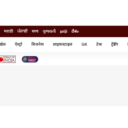
मराठी
ਪੰਜਾਬੀ
বাংলা
ગુજરાતી
நாடு
దేశం
खेल
ऐस्ट्रो
बिजनेस
लाइफस्टाइल
GK
टेक
ट्रेंडिंग
ंजन
ऑटो
खेल
ुड
कार
क्रिकेट
री सिनेमा
टेक्नोलॉजी
शिक्षा
ल सिनेमा
मोबाइल
रिजल्ट
्रिटीज
चैटजीपीटी
नौकरी
ी
गैजेट
वेब स्टोरीज
यूटिलिटी न्यूज़
कल्चर
फैक्ट चेक