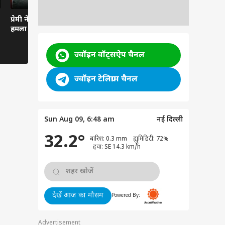
प्रेमी ने पति पर कुल्हाड़ी से
Mumbai Airport पर
Bhojpuri Ba
हमला किया।
Govinda संग Komal
Kajal Ragh
Rani Swarnkar की
आरोपों पर भड
तस्वीरें वायरल, Dating
Nirahua, ब
ज्वॉइन वॉट्सऐप चैनल
Rumours फिर तेज
उसी के लायक
ज्वॉइन टेलिग्राम चैनल
Sun Aug 09, 6:48 am
नई दिल्ली
32.2°
बारिश: 0.3 mm ह्यूमिडिटी: 72%
हवा: SE 14.3 km/h
देखें आज का मौसम
Powered By:
Advertisement