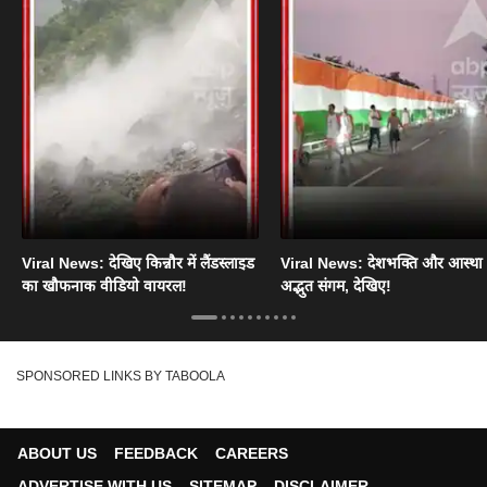
Viral News: देखिए किन्नौर में लैंडस्लाइड
Viral News: देशभक्ति और आस्था
का खौफनाक वीडियो वायरल!
अद्भुत संगम, देखिए!
SPONSORED LINKS BY TABOOLA
ABOUT US
FEEDBACK
CAREERS
ADVERTISE WITH US
SITEMAP
DISCLAIMER