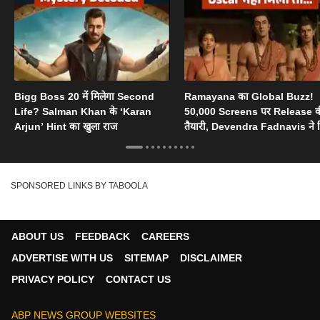
Bigg Boss 20 में मिलेगा Second
Ramayana का Global Buzz!
Life? Salman Khan के ‘Karan
50,000 Screens पर Release 
Arjun’ Hint का खुला राज
तैयारी, Devendra Fadnavis ने 
Oscar का सपोर्ट
SPONSORED LINKS BY TABOOLA
ABOUT US
FEEDBACK
CAREERS
ADVERTISE WITH US
SITEMAP
DISCLAIMER
PRIVACY POLICY
CONTACT US
ABP NEWS GROUP WEBSITES