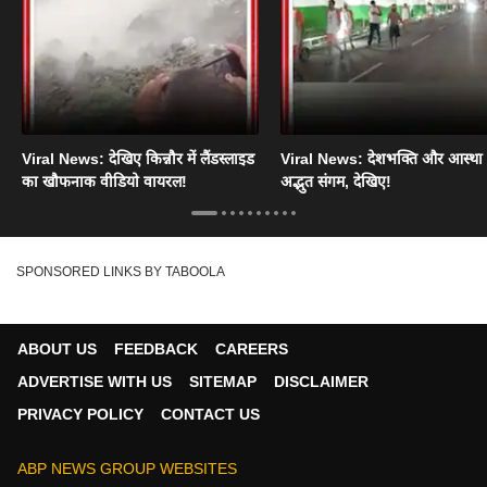
Viral News: देखिए किन्नौर में लैंडस्लाइड
Viral News: देशभक्ति और आस्था
का खौफनाक वीडियो वायरल!
अद्भुत संगम, देखिए!
SPONSORED LINKS BY TABOOLA
ABOUT US
FEEDBACK
CAREERS
ADVERTISE WITH US
SITEMAP
DISCLAIMER
PRIVACY POLICY
CONTACT US
ABP NEWS GROUP WEBSITES