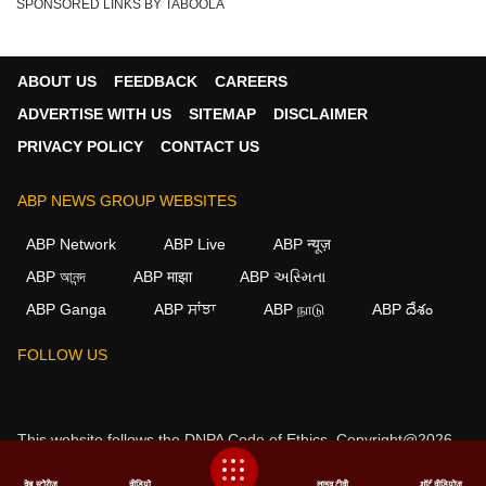
SPONSORED LINKS BY TABOOLA
ABOUT US
FEEDBACK
CAREERS
ADVERTISE WITH US
SITEMAP
DISCLAIMER
PRIVACY POLICY
CONTACT US
ABP NEWS GROUP WEBSITES
ABP Network
ABP Live
ABP न्यूज़
ABP আনন্দ
ABP माझा
ABP અસ્મિતા
ABP Ganga
ABP ਸਾਂਝਾ
ABP நாடு
ABP దేశం
×
FOLLOW US
We use cookies to improve your experience, analyze
traffic, and personalize content. By clicking "Allow", you
agree to our use of cookies.
This website follows the
DNPA Code of Ethics.
Copyright@2026.
Decline
Allow
All rights reserved.
वेब स्टोरीज
वीडियो
लाइव टीवी
शॉर्ट वीडियोज