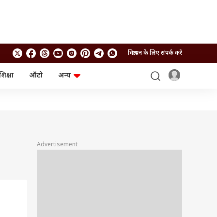
विज्ञापन के लिए संपर्क करें
शिक्षा
ऑटो
अन्य
बिजनेस
लाइफस्टाइल
पर्सनल फाइनेंस
स्वास्थ्य
स्टॉक मार्केट
ट्रैवल
म्यूचुअल फंड्स
फूड
क्रिप्टो
फैशन
आईपीओ
Health and Fitness
Advertisement
फोटो गैलरी
जनरल नॉलेज
वीडियो