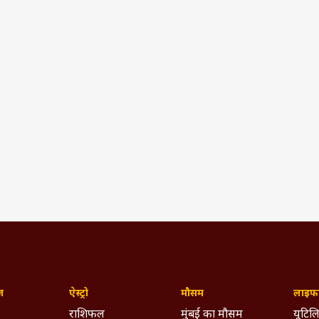
ज़
ऐस्ट्रो
मौसम
लाइफस
राशिफल
मुंबई का मौसम
यूटिलि