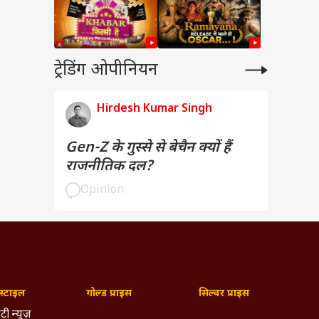
ट्रेडिंग ओपीनियन
Hirdesh Kumar Singh
Gen-Z के गुस्से से बेचैन क्यों हैं
राजनीतिक दल?
Opinion
्टाइल
गोल्ड प्राइस
सिल्वर प्राइस
टी न्यूज़