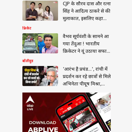
 है प्रचंड...', रांची में
CJP के सौरव दास और रत्ना
्शन कर रहे छात्रों से मिले
सिंह ने आदित्य ठाकरे से की
ेता पीयूष मिश्रा, गाया
मुलाकात, इसलिए कहा
Thank You!
क्रिकेट
वैभव सूर्यवंशी के सामने आ
गया तेंदुआ ! भारतीय
 जंग से बाहर नहीं
क्रिकेटर ने यूं उठाया सफारी
ा अमेरिका तो...,
ेट मीटिंग में ट्रंप के
का मजा
बॉलीवुड
ल ने चेताया
'आरंभ है प्रचंड...', रांची में
प्रदर्शन कर रहे छात्रों से मिले
अभिनेता पीयूष मिश्रा,
गाया गाना