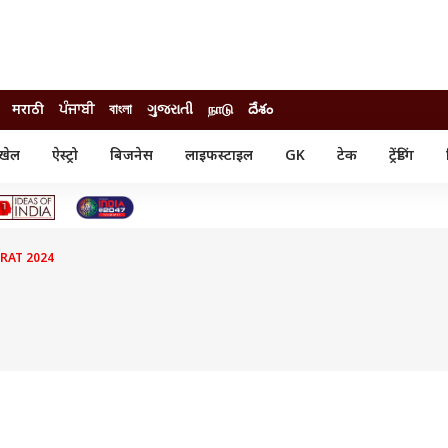
मराठी
ਪੰਜਾਬੀ
বাংলা
ગુજરાતી
நாடு
దేశం
खेल
ऐस्ट्रो
बिजनेस
लाइफस्टाइल
GK
टेक
ट्रेंडिंग
ंजन
ऑटो
खेल
ुड
कार
क्रिकेट
री सिनेमा
टेक्नोलॉजी
शिक्षा
ल सिनेमा
RAT 2024
मोबाइल
रिजल्ट
्रिटीज
चैटजीपीटी
नौकरी
ी
गैजेट
वेब स्टोरीज
यूटिलिटी न्यूज़
कल्चर
फैक्ट चेक