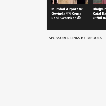
Mumbai Airport पर
Bhojpuri
Govinda संग Komal
Kajal R
Rani Swarnkar की
आरोपों प
तस्वीरें वायरल, Dating
Nirahua
Rumours फिर तेज
उसी के ल
SPONSORED LINKS BY TABOOLA