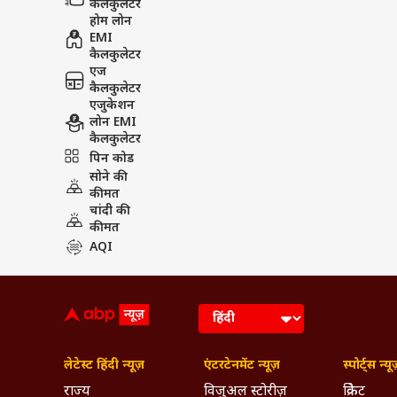
कैलकुलेटर
होम लोन
EMI
कैलकुलेटर
एज
कैलकुलेटर
एजुकेशन
लोन EMI
कैलकुलेटर
पिन कोड
सोने की
कीमत
चांदी की
कीमत
AQI
लेटेस्ट हिंदी न्यूज़
एंटरटेनमेंट न्यूज़
स्पोर्ट्स न्यू
राज्य
विजुअल स्टोरीज़
क्रिकेट