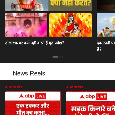
होलाष्टक पर क्यों नहीं करते हैं गृह प्रवेश?
देवउठानी एक
है?
News Reels
ABP NEWS
ABP NEWS