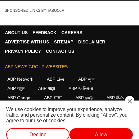
SPONSORED LINKS BY TABOOLA
ABOUT US
FEEDBACK
CAREERS
ADVERTISE WITH US
SITEMAP
DISCLAIMER
PRIVACY POLICY
CONTACT US
ABP NEWS GROUP WEBSITES
ABP Network
ABP Live
ABP न्यूज़
ABP আনন্দ
ABP माझा
ABP અસ્મિતા
ABP Ganga
ABP ਸਾਂਝਾ
ABP நாடு
ABP దేశం
×
We use cookies to improve your experience, analyze
FOLLOW US
traffic, and personalize content. By clicking "Allow", you
agree to our use of cookies.
Decline
Allow
This website follows the
DNPA Code of Ethics.
Copyright@2026.