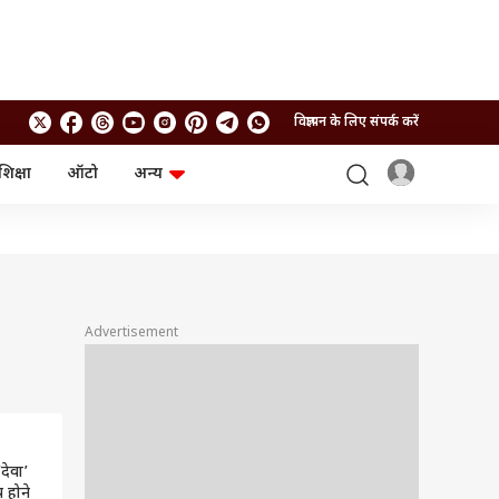
विज्ञापन के लिए संपर्क करें
शिक्षा
ऑटो
अन्य
बिजनेस
लाइफस्टाइल
पर्सनल फाइनेंस
स्वास्थ्य
स्टॉक मार्केट
ट्रैवल
म्यूचुअल फंड्स
फूड
क्रिप्टो
फैशन
आईपीओ
Health and Fitness
Advertisement
फोटो गैलरी
जनरल नॉलेज
वीडियो
देवा’
 होने