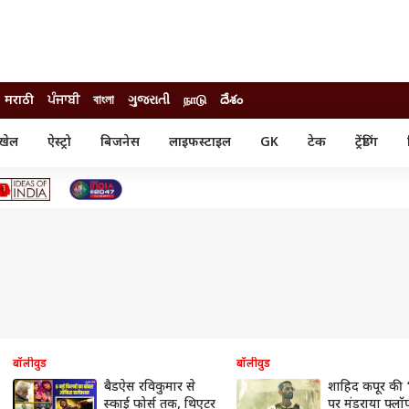
मराठी
ਪੰਜਾਬੀ
বাংলা
ગુજરાતી
நாடு
దేశం
खेल
ऐस्ट्रो
बिजनेस
लाइफस्टाइल
GK
टेक
ट्रेंडिंग
ंजन
ऑटो
खेल
ुड
कार
क्रिकेट
री सिनेमा
टेक्नोलॉजी
शिक्षा
ल सिनेमा
मोबाइल
रिजल्ट
्रिटीज
चैटजीपीटी
नौकरी
ी
गैजेट
वेब स्टोरीज
यूटिलिटी न्यूज़
कल्चर
फैक्ट चेक
बॉलीवुड
बॉलीवुड
बैडऐस रविकुमार से
शाहिद कपूर की ‘
स्काई फोर्स तक, थिएटर
पर मंडराया फ्लॉप