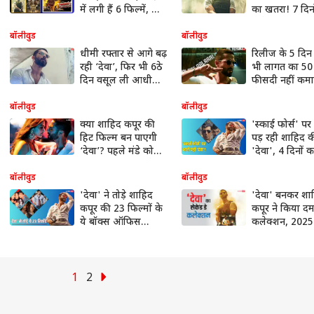
में लगी हैं 6 फिल्में, जानें
का खतरा! 7 दिन
सबकी कमाई
कलेक्शन जान ल
झटका
बॉलीवुड
बॉलीवुड
धीमी रफ्तार से आगे बढ़
रिलीज के 5 दिन
रही ‘देवा’, फिर भी 6ठे
भी लागत का 50
दिन वसूल ली आधी
फीसदी नहीं कमा
लागत, जानें- कलेक्शन
‘देवा’, कैसे वसूल
बजट?
बॉलीवुड
बॉलीवुड
क्या शाहिद कपूर की
'स्काई फोर्स' पर
हिट फिल्म बन पाएगी
पड़ रही शाहिद 
‘देवा’? पहले मंडे को
'देवा', 4 दिनों क
बस इतना कर पाई है
बॉक्स ऑफिस
कलेक्शन
कलेक्शन शानदा
बॉलीवुड
बॉलीवुड
'देवा' ने तोड़े शाहिद
'देवा' बनकर शा
कपूर की 23 फिल्मों के
कपूर ने किया द
ये बॉक्स ऑफिस
कलेक्शन, 2025
रिकॉर्ड!
इन फिल्मों को पछ
1
2