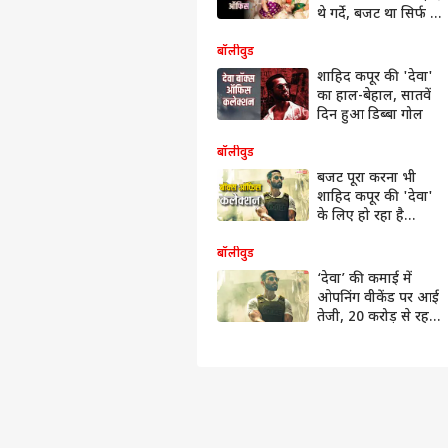
थे गर्दे, बजट था सिर्फ 5
करोड़, किया 1700
परसेंट का प्रॉफिट
बॉलीवुड
शाहिद कपूर की 'देवा'
का हाल-बेहाल, सातवें
दिन हुआ डिब्बा गोल
बॉलीवुड
बजट पूरा करना भी
शाहिद कपूर की 'देवा'
के लिए हो रहा है
मुश्किल, पांच दिन में
हुआ ऐसा हाल
बॉलीवुड
‘देवा’ की कमाई में
ओपनिंग वीकेंड पर आई
तेजी, 20 करोड़ से रह
गई इंचभर दूर, जानें-
संडे का कलेक्शन