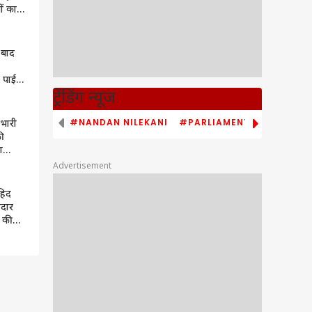
ों का
गेगा
 बाद
 पाई
ेगी
ट्रेंडिंग न्यूज
#NANDAN NILEKANI
#PARLIAMENT MONSOON S
 भारी
की
ा
Advertisement
र
हिद
मदार
 की
ाड़ा