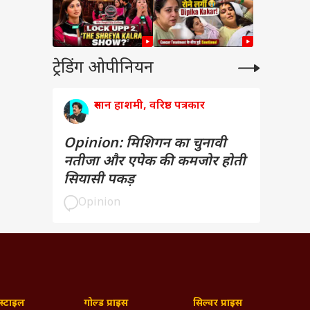
ट्रेडिंग ओपीनियन
रुमान हाशमी, वरिष्ठ पत्रकार
Opinion: मिशिगन का चुनावी
नतीजा और एपेक की कमजोर होती
सियासी पकड़
Opinion
्टाइल
गोल्ड प्राइस
सिल्वर प्राइस