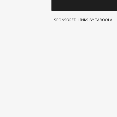
SPONSORED LINKS BY TABOOLA
पर्सनल
टॉप
हॅलो गेस्ट
इंडिय
एडवर्टाइज विथ अस
प्राइवेसी पॉलिसी
कॉन्टैक्ट अस