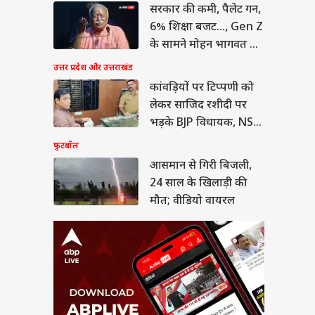
सरकार की कमी, पैलेट गन,
ान से गिरी बिजली,
साल के खिलाड़ी की
6% शिक्षा बजट..., Gen Z
; वीडियो वायरल
या
के सामने मोहन भागवत का
कबूलनामा
उत्तर प्रदेश और उत्तराखंड
कांवड़ियों पर टिप्पणी को
लेकर साजिद रशीदी पर
ीत दीपके ने CJP में
भड़के BJP विधायक, NSA
ये बड़ा पद, 13 नेताओं
लगाने की मांग
फ़ुटबॉल
्या मिला?
आसमान से गिरी बिजली,
24 साल के खिलाड़ी की
मौत; वीडियो वायरल