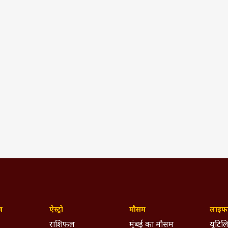
ज़
ऐस्ट्रो
मौसम
लाइफस