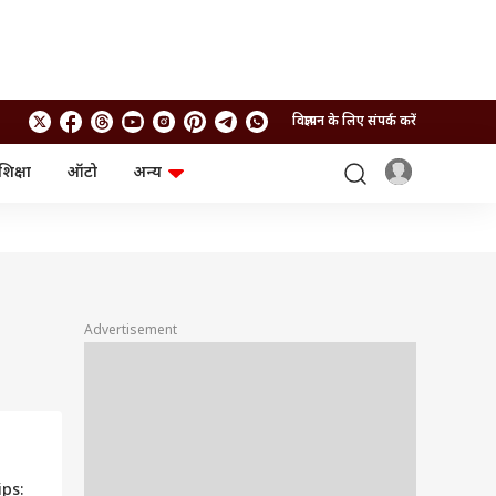
विज्ञापन के लिए संपर्क करें
शिक्षा
ऑटो
अन्य
बिजनेस
लाइफस्टाइल
पर्सनल फाइनेंस
स्वास्थ्य
स्टॉक मार्केट
ट्रैवल
म्यूचुअल फंड्स
फूड
क्रिप्टो
फैशन
आईपीओ
Health and Fitness
Advertisement
फोटो गैलरी
जनरल नॉलेज
वीडियो