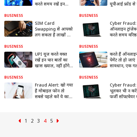
कस्टमर केयर पर कॉल
Prevention T
करते समय रखें इन
यूपीआई फ्रॉड से
बातों का खयाल, नहीं
को रखना चाहते है
होंगे ठगी के शिकार!
सुरक्षित तो इन 5 
BUSINESS
BUSINESS
को करें फॉलो!
SIM Card
Cyber Fraud:
Swapping से आपको
ऑनलाइन ट्रांजेक
लग सकता है लाखों का
करते समय वरिष्ठ
चूना! मिनटों में खाली हो
नागरिक रखें इन ब
जाता है बैंक अकाउंट
का ख्याल, फ्रॉड 
BUSINESS
BUSINESS
सुरक्षित रहेंगे आ
UPI यूज करते वक्त
करते हैं ऑनला
रखें इन चार बातों का
पेमेंट तो हो जाएं
खास ख्याल, नहीं होंगे
सावधान, एक गल
साइबर फ्रॉड के शिकार
हो सकते हैं साइब
का शिकार
BUSINESS
BUSINESS
Fraud Alert: खो गया
Cyber Fraud:
है मोबाइल फोन तो
भूलकर भी न करे
सबसे पहले करें ये काम,
फर्जी सॉफ्टवेयर
नहीं तो खाली हो सकता
डाउनलोड, खाली
है आपका बैंक अकाउंट
सकता है आपका 
अकाउंट
1
2
3
4
5