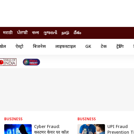
मराठी
ਪੰਜਾਬੀ
বাংলা
ગુજરાતી
நாடு
దేశం
खेल
ऐस्ट्रो
बिजनेस
लाइफस्टाइल
GK
टेक
ट्रेंडिंग
ंजन
ऑटो
खेल
ुड
कार
क्रिकेट
री सिनेमा
टेक्नोलॉजी
शिक्षा
ल सिनेमा
मोबाइल
रिजल्ट
्रिटीज
चैटजीपीटी
नौकरी
ी
गैजेट
वेब स्टोरीज
यूटिलिटी न्यूज़
कल्चर
फैक्ट चेक
BUSINESS
BUSINESS
Cyber Fraud:
UPI Fraud