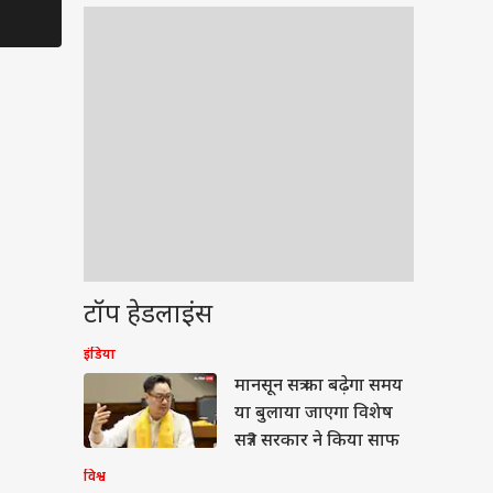
बने 'वॉटर ट्रैप'!
स्कूल वैन!
और 'सलाम वा
Advertisement
नारे!
टॉप हेडलाइंस
ेट
इंडिया
मानसून सत्र का बढ़ेगा समय
या बुलाया जाएगा विशेष
सत्र? सरकार ने किया साफ