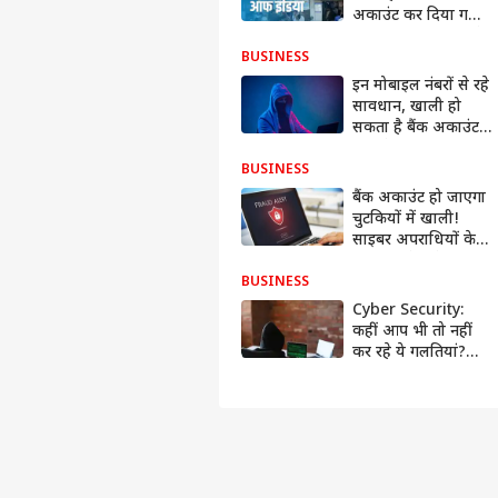
SBI ग्राहकों का बैंक
अकाउंट कर दिया गया
बंद...आपको भी आ रहे
ऐसे मैसेज, जानें सच्चाई
BUSINESS
इन मोबाइल नंबरों से रहे
सावधान, खाली हो
सकता है बैंक अकाउंट,
SBI ने ग्राहकों को किया
अलर्ट!
BUSINESS
बैंक अकाउंट हो जाएगा
चुटकियों में खाली!
साइबर अपराधियों के
फिशिंग ईमेल से रहें
सतर्क
BUSINESS
Cyber Security:
कहीं आप भी तो नहीं
कर रहे ये गलतियां?
खाली हो जाएगा
आपका बैंक अकाउंट