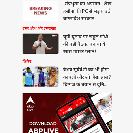
 सूर्यवंशी का भी होगा
विश्व
बली और शॉ जैसा हाल?
'संप्रभुता का अपमान', शेख
गज के बयान से दुनिया
या
न
हसीना की PC से भड़क उठी
बांग्लादेश सरकार
उत्तर प्रदेश और उत्तराखंड
यूपी चुनाव पर राहुल गांधी
सीमन बिल पर सरकार ने
की बड़ी बैठक, बनाया ये
ा समर्थन तो अड़े राहुल,
खास मास्टर प्लान!
- 'पहले सदन में आएं
त्री'
क्रिकेट
वैभव सूर्यवंशी का भी होगा
कांबली और शॉ जैसा हाल?
दिग्गज के बयान से दुनिया
हैरान