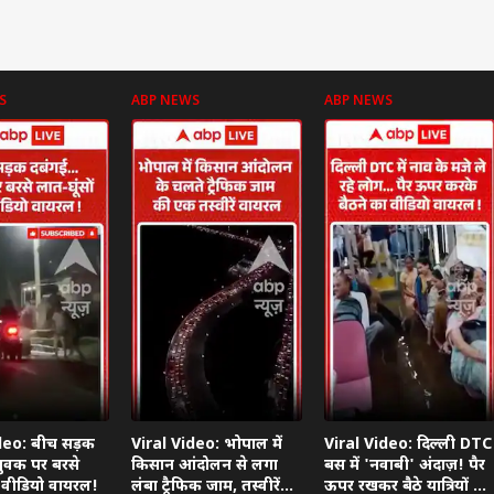
S
ABP NEWS
ABP NEWS
deo: बीच सड़क
Viral Video: भोपाल में
Viral Video: दिल्ली DTC
युवक पर बरसे
किसान आंदोलन से लगा
बस में 'नवाबी' अंदाज़! पैर