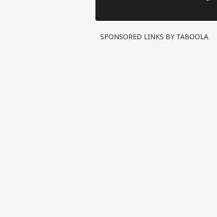
बैल, Out of Control हुए
लात-घूंसे
हालात!
SPONSORED LINKS BY TABOOLA
पर्सनल
टॉप
हॅलो गेस्ट
इंडिय
एडवर्टाइज विथ अस
प्राइवेसी पॉलिसी
कॉन्टैक्ट अस
सेंड फीडबैक